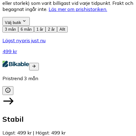
eller storlek) som varit billigast vid varje tidpunkt. Frakt och
begagnat ingår inte.
Läs mer om prishistoriken.
Välj butik
3 mån
6 mån
1 år
2 år
Allt
Lägst nypris just nu
499 kr
Pristrend
3
mån
Stabil
Lägst
:
499 kr
|
Högst
:
499 kr