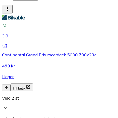
3.8
(
2
)
Continental Grand Prix racerdäck 5000 700x23c
499 kr
I lager
Till butik
Visa 2 st