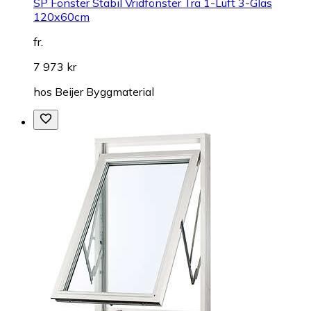
SP Fönster Stabil Vridfönster Trä 1-Luft 3-Glas
120x60cm
fr.
7 973 kr
hos
Beijer Byggmaterial