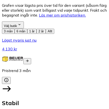
Grafen visar lägsta pris över tid för den variant (såsom färg
eller storlek) som varit billigast vid varje tidpunkt. Frakt och
begagnat ingår inte.
Läs mer om prishistoriken.
Välj butik
3 mån
6 mån
1 år
2 år
Allt
Lägst nypris just nu
4 130 kr
Pristrend
3
mån
Stabil