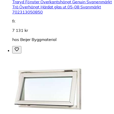
Traryd Fönster Överkantshängt Genuin Svanenmärkt
Trä Överhängt Härdat glas ut 05-08 Svanmärkt
702313050850
fr.
7 131 kr
hos
Beijer Byggmaterial