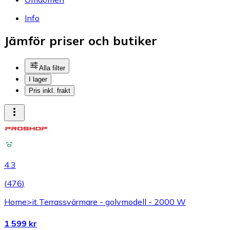
Info
Jämför priser och butiker
Alla filter
I lager
Pris inkl. frakt
4.3
(
476
)
Home>it Terrassvärmare - golvmodell - 2000 W
1 599 kr