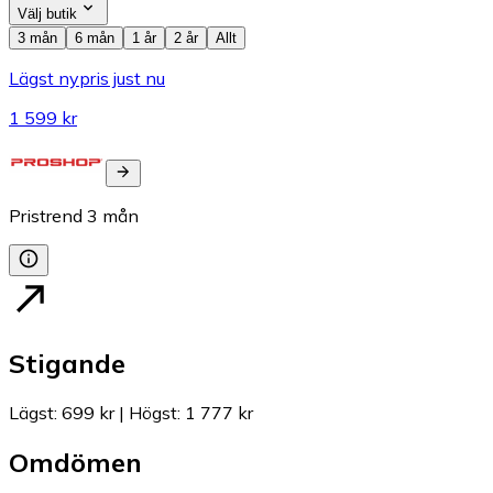
Välj butik
3 mån
6 mån
1 år
2 år
Allt
Lägst nypris just nu
1 599 kr
Pristrend
3
mån
Stigande
Lägst
:
699 kr
|
Högst
:
1 777 kr
Omdömen