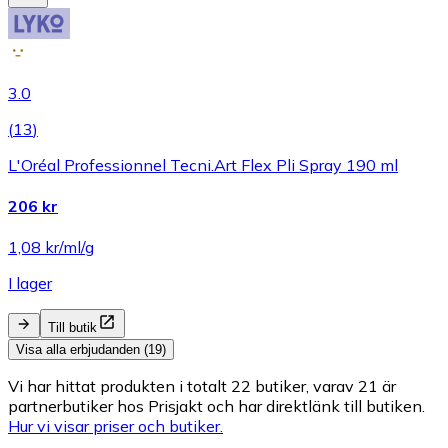
3.0
(
13
)
L'Oréal Professionnel Tecni.Art Flex Pli Spray 190 ml
206 kr
1,08 kr/ml/g
I lager
Till butik
Visa alla erbjudanden (19)
Vi har hittat produkten i totalt 22 butiker, varav 21 är
partnerbutiker hos Prisjakt och har direktlänk till butiken.
Hur vi visar priser och butiker.