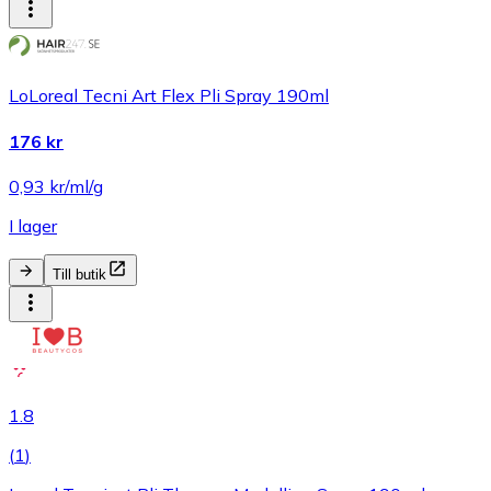
LoLoreal Tecni Art Flex Pli Spray 190ml
176 kr
0,93 kr/ml/g
I lager
Till butik
1.8
(
1
)