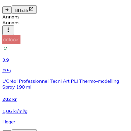
Till butik
Annons
Annons
3.9
(
35
)
L'Oréal Professionnel Tecni Art PLI Thermo-modelling
Spray 190 ml
202 kr
1,06 kr/ml/g
I lager