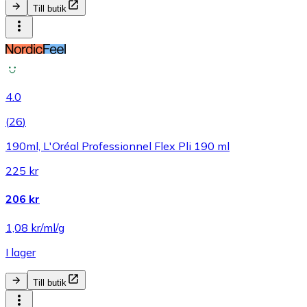
Till butik
4.0
(
26
)
190ml, L'Oréal Professionnel Flex Pli 190 ml
225 kr
206 kr
1,08 kr/ml/g
I lager
Till butik