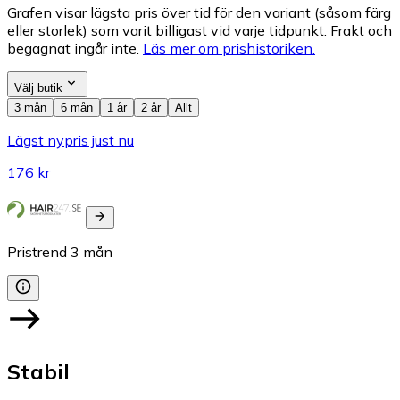
Grafen visar lägsta pris över tid för den variant (såsom färg
eller storlek) som varit billigast vid varje tidpunkt. Frakt och
begagnat ingår inte.
Läs mer om prishistoriken.
Välj butik
3 mån
6 mån
1 år
2 år
Allt
Lägst nypris just nu
176 kr
Pristrend
3
mån
Stabil