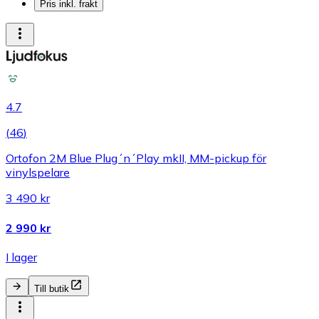
Pris inkl. frakt
4.7
(
46
)
Ortofon 2M Blue Plug´n´Play mkII, MM-pickup för
vinylspelare
3 490 kr
2 990 kr
I lager
Till butik