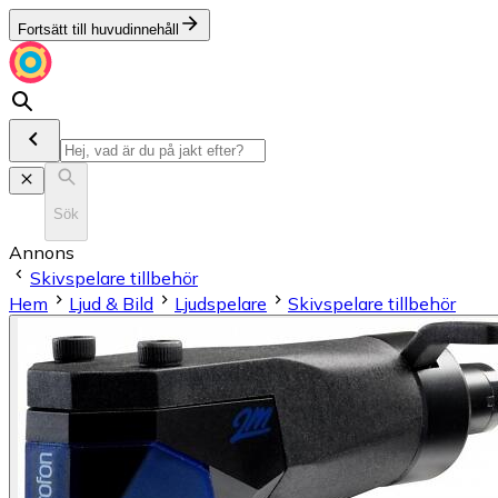
Fortsätt till huvudinnehåll
Sök
Annons
Skivspelare tillbehör
Hem
Ljud & Bild
Ljudspelare
Skivspelare tillbehör