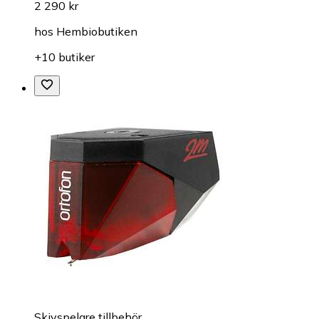
2 290 kr
hos
Hembiobutiken
+10 butiker
Skivspelare tillbehör