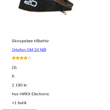
Skivspelare tillbehör
Ortofon OM 20 Nål
(
3
)
fr.
2 190 kr
hos
HifiKit Electronic
+1 butik