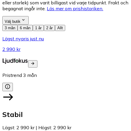
eller storlek) som varit billigast vid varje tidpunkt. Frakt och
begagnat ingår inte.
Läs mer om prishistoriken.
Välj butik
3 mån
6 mån
1 år
2 år
Allt
Lägst nypris just nu
2 990 kr
Pristrend
3
mån
Stabil
Lägst
:
2 990 kr
|
Högst
:
2 990 kr