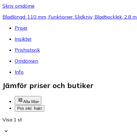
Skriv omdöme
Bladlängd: 110 mm, Funktioner: Slidkniv, Bladtjocklek: 2.8 
Priser
Insikter
Prishistorik
Omdömen
Info
Jämför priser och butiker
Alla filter
Pris inkl. frakt
Visa 1 st