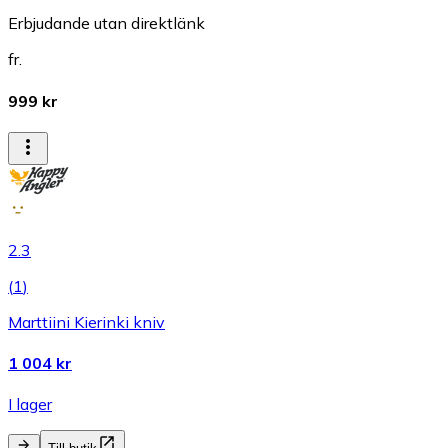
Erbjudande utan direktlänk
fr.
999 kr
2.3
(
1
)
Marttiini Kierinki kniv
1 004 kr
I lager