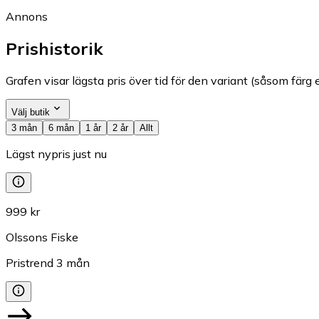
Annons
Prishistorik
Grafen visar lägsta pris över tid för den variant (såsom färg e
Välj butik
3 mån
6 mån
1 år
2 år
Allt
Lägst nypris just nu
999 kr
Olssons Fiske
Pristrend
3
mån