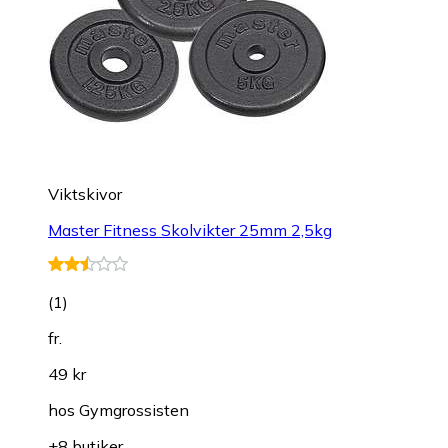
Viktskivor
Master Fitness Skolvikter 25mm 2,5kg
(
1
)
fr.
49 kr
hos
Gymgrossisten
+8 butiker