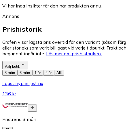
Vi har inga insikter för den här produkten ännu.
Annons
Prishistorik
Grafen visar lägsta pris över tid för den variant (såsom färg
eller storlek) som varit billigast vid varje tidpunkt. Frakt och
begagnat ingår inte.
Läs mer om prishistoriken.
Välj butik
3 mån
6 mån
1 år
2 år
Allt
Lägst nypris just nu
136 kr
Pristrend
3
mån