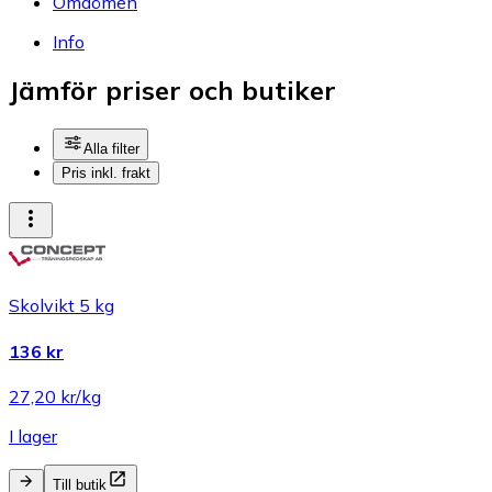
Omdömen
Info
Jämför priser och butiker
Alla filter
Pris inkl. frakt
Skolvikt 5 kg
136 kr
27,20 kr/kg
I lager
Till butik