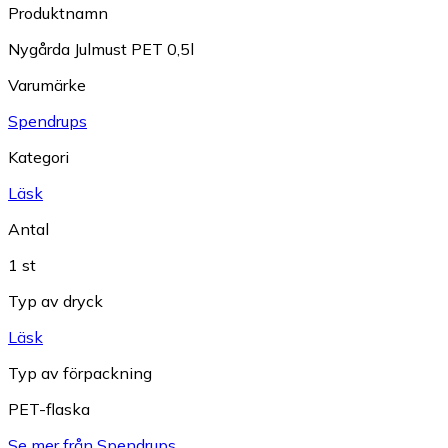
Produktnamn
Nygårda Julmust PET 0,5l
Varumärke
Spendrups
Kategori
Läsk
Antal
1 st
Typ av dryck
Läsk
Typ av förpackning
PET-flaska
Se mer från Spendrups