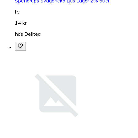
Spendrups Svagdricka Ljus Lager 2% 50cl
fr.
14 kr
hos
Delitea