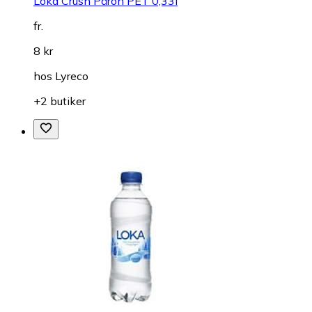
Loka Crush Päron PET 0,33l
fr.
8 kr
hos
Lyreco
+2 butiker