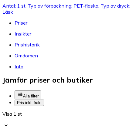
Antal: 1 st, Typ av förpackning: PET-flaska, Typ av dryck:
Läsk
Priser
Insikter
Prishistorik
Omdömen
Info
Jämför priser och butiker
Alla filter
Pris inkl. frakt
Visa 1 st