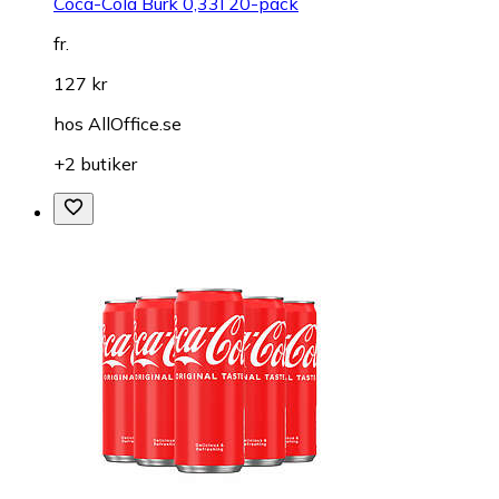
Coca-Cola Burk 0,33l 20-pack
fr.
127 kr
hos
AllOffice.se
+2 butiker