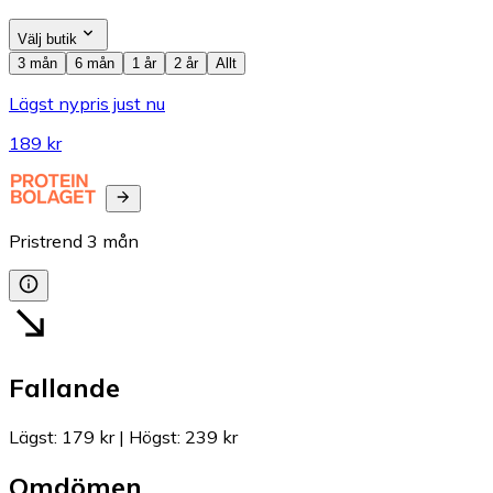
Välj butik
3 mån
6 mån
1 år
2 år
Allt
Lägst nypris just nu
189 kr
Pristrend
3
mån
Fallande
Lägst
:
179 kr
|
Högst
:
239 kr
Omdömen