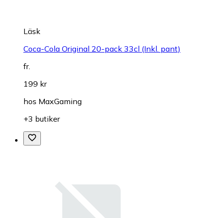
Läsk
Coca-Cola Original 20-pack 33cl (Inkl. pant)
fr.
199 kr
hos
MaxGaming
+3 butiker