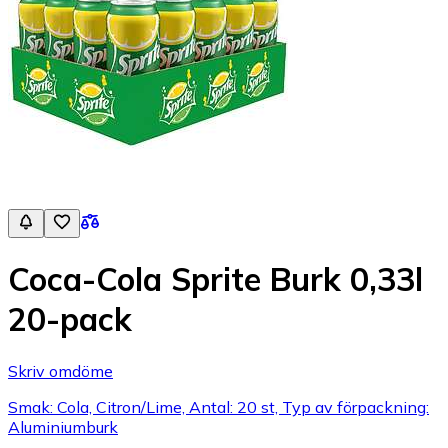
Coca-Cola Sprite Burk 0,33l
20-pack
Skriv omdöme
Smak: Cola, Citron/Lime, Antal: 20 st, Typ av förpackning:
Aluminiumburk