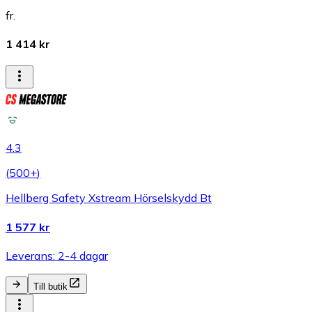
fr.
1 414 kr
4.3
(
500+
)
Hellberg Safety Xstream Hörselskydd Bt
1 577 kr
Leverans: 2-4 dagar
Till butik