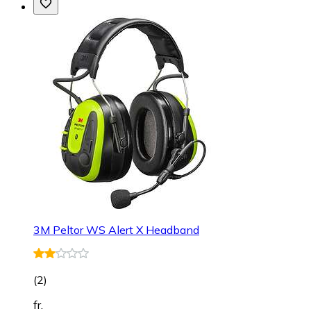
3M Peltor WS Alert X Headband
(
2
)
fr.