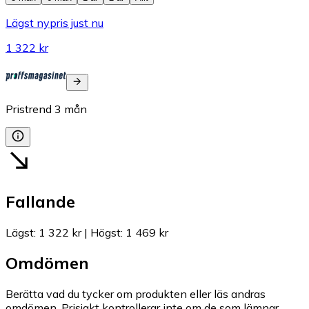
Lägst nypris just nu
1 322 kr
Pristrend
3
mån
Fallande
Lägst
:
1 322 kr
|
Högst
:
1 469 kr
Omdömen
Berätta vad du tycker om produkten eller läs andras
omdömen. Prisjakt kontrollerar inte om de som lämnar