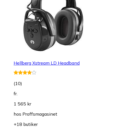
Hellberg Xstream LD Headband
(
10
)
fr.
1 565 kr
hos
Proffsmagasinet
+18 butiker