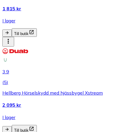
1 815 kr
I lager
Till butik
3.9
(
5
)
Hellberg Hörselskydd med hjässbygel Xstream
2 095 kr
I lager
Till butik