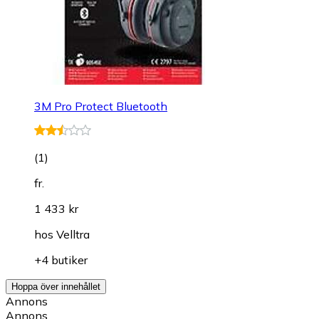
3M Pro Protect Bluetooth
(
1
)
fr.
1 433 kr
hos
Velltra
+4 butiker
Hoppa över innehållet
Annons
Annons