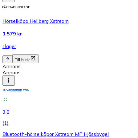
Hörselkåpa Hellberg Xstream
1 579 kr
I lager
Till butik
Annons
Annons
3.8
(
1
)
Bluetooth-hörselkåpor Xstream MP Hjässbygel