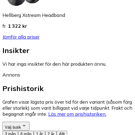
Hellberg Xstream Headband
fr.
1 322 kr
Jämför alla priser
Insikter
Vi har inga insikter för den här produkten ännu.
Annons
Prishistorik
Grafen visar lägsta pris över tid för den variant (såsom färg
eller storlek) som varit billigast vid varje tidpunkt. Frakt och
begagnat ingår inte.
Läs mer om prishistoriken.
Välj butik
3 mån
6 mån
1 år
2 år
Allt