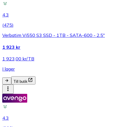
4.3
(
475
)
Verbatim Vi550 S3 SSD - 1TB - SATA-600 - 2.5"
1 923 kr
1 923,00 kr/TB
I lager
Till butik
4.3