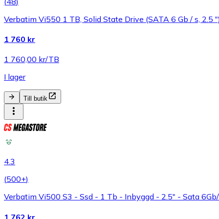
(
48
)
Verbatim Vi550 1 TB, Solid State Drive (SATA 6 Gb / s, 2.5 "
1 760 kr
1 760,00 kr/TB
I lager
Till butik
4.3
(
500+
)
Verbatim Vi500 S3 - Ssd - 1 Tb - Inbyggd - 2.5" - Sata 6Gb
1 762 kr