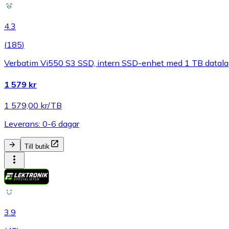
4.3
(
185
)
Verbatim Vi550 S3 SSD, intern SSD-enhet med 1 TB datalag
1 579 kr
1 579,00 kr/TB
Leverans: 0-6 dagar
Till butik
3.9