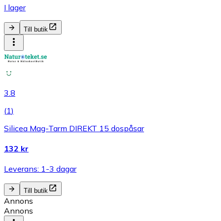
I lager
Till butik
3.8
(
1
)
Silicea Mag-Tarm DIREKT 15 dospåsar
132 kr
Leverans: 1-3 dagar
Till butik
Annons
Annons