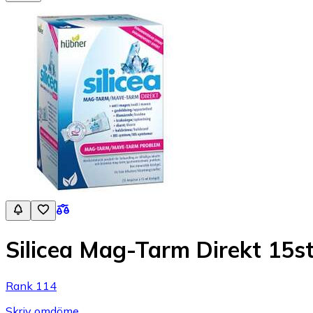
Silicea Mag-Tarm Direkt 15s
Rank 114
Skriv omdöme