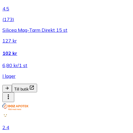
4.5
(
173
)
Silicea Mag-Tarm Direkt 15 st
127 kr
102 kr
6,80 kr/1 st
I lager
Till butik
2.4