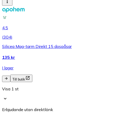
4.5
(
304
)
Silicea Mag-tarm Direkt 15 dospåsar
135 kr
I lager
Till butik
Visa 1 st
Erbjudande utan direktlänk