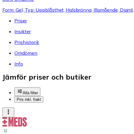
Form: Gel, Typ: Uppblåsthet, Halsbränna, Illamående, Diarré
Priser
Insikter
Prishistorik
Omdömen
Info
Jämför priser och butiker
Alla filter
Pris inkl. frakt