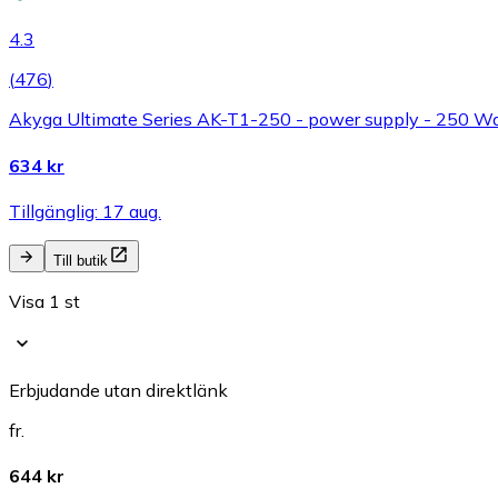
4.3
(
476
)
Akyga Ultimate Series AK-T1-250 - power supply - 250 Watt
634 kr
Tillgänglig: 17 aug.
Till butik
Visa 1 st
Erbjudande utan direktlänk
fr.
644 kr