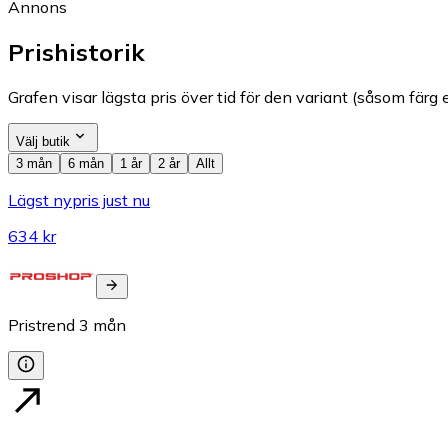
Annons
Prishistorik
Grafen visar lägsta pris över tid för den variant (såsom färg e
Välj butik
3 mån
6 mån
1 år
2 år
Allt
Lägst nypris just nu
634 kr
Pristrend
3
mån