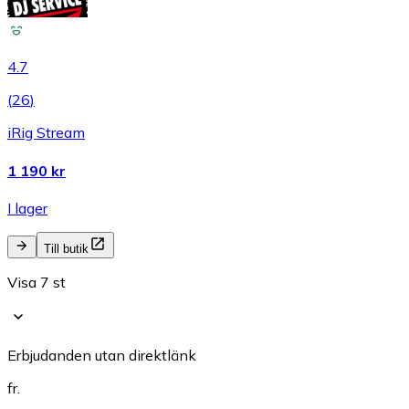
4.7
(
26
)
iRig Stream
1 190 kr
I lager
Till butik
Visa 7 st
Erbjudanden utan direktlänk
fr.