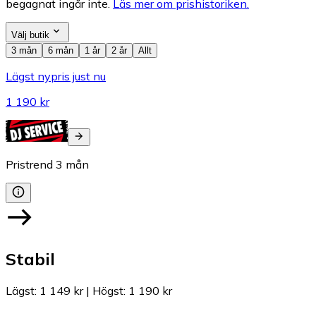
begagnat ingår inte.
Läs mer om prishistoriken.
Välj butik
3 mån
6 mån
1 år
2 år
Allt
Lägst nypris just nu
1 190 kr
Pristrend
3
mån
Stabil
Lägst
:
1 149 kr
|
Högst
:
1 190 kr