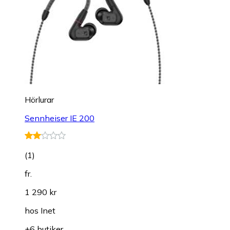
Hörlurar
Sennheiser IE 200
(
1
)
fr.
1 290 kr
hos
Inet
+6 butiker