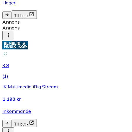
I lager
Till butik
Annons
Annons
3.8
(
1
)
IK Multimedia iRig Stream
1 190 kr
Inkommande
Till butik