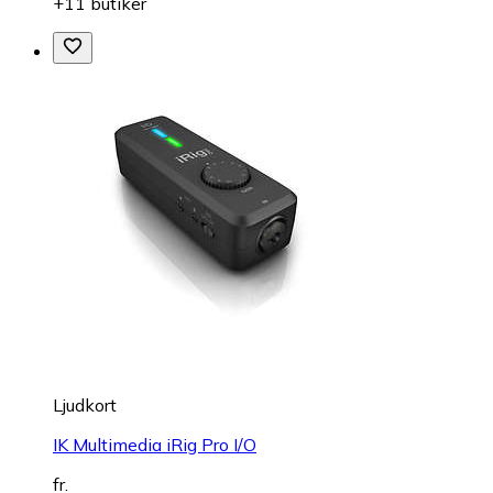
+11 butiker
Ljudkort
IK Multimedia iRig Pro I/O
fr.