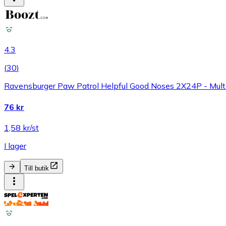
4.3
(
30
)
Ravensburger Paw Patrol Helpful Good Noses 2X24P - Mult
76 kr
1,58 kr/st
I lager
Till butik