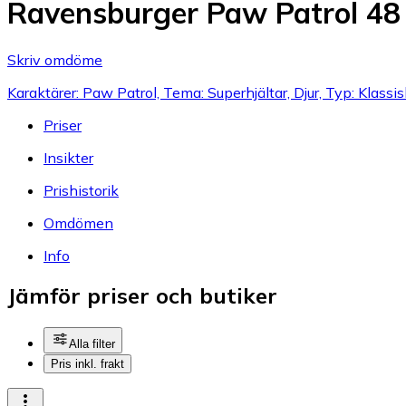
Ravensburger Paw Patrol 48 
Skriv omdöme
Karaktärer: Paw Patrol, Tema: Superhjältar, Djur, Typ: Klassi
Priser
Insikter
Prishistorik
Omdömen
Info
Jämför priser och butiker
Alla filter
Pris inkl. frakt