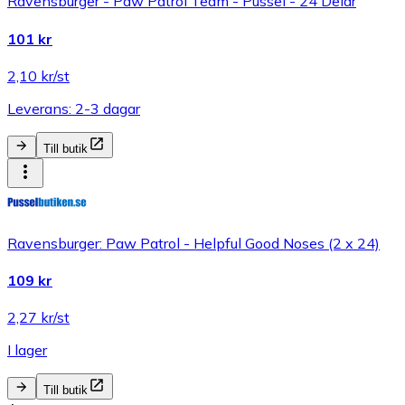
Ravensburger - Paw Patrol Team - Pussel - 24 Delar
101 kr
2,10 kr/st
Leverans: 2-3 dagar
Till butik
Ravensburger: Paw Patrol - Helpful Good Noses (2 x 24)
109 kr
2,27 kr/st
I lager
Till butik