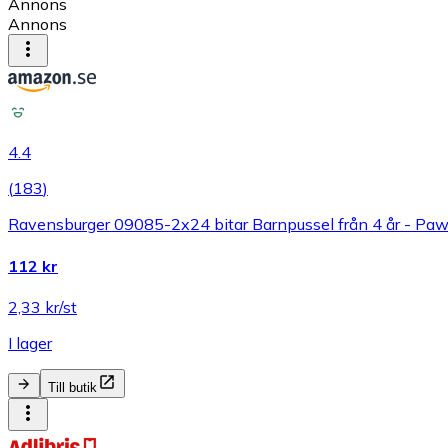
Annons
Annons
4.4
(
183
)
Ravensburger 09085-2x24 bitar Barnpussel från 4 år - Paw P
112 kr
2,33 kr/st
I lager
Till butik