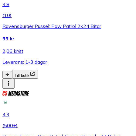
4.8
(
10
)
Ravensburger Pussel: Paw Patrol 2x24 Bitar
99 kr
2,06 kr/st
Leverans: 1-3 dagar
Till butik
4.3
(
500+
)