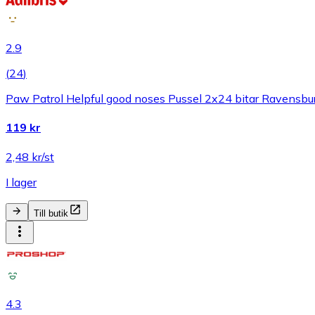
2.9
(
24
)
Paw Patrol Helpful good noses Pussel 2x24 bitar Ravensbu
119 kr
2,48 kr/st
I lager
Till butik
4.3