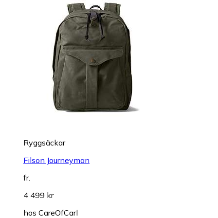
Ryggsäckar
Filson Journeyman
fr.
4 499 kr
hos
CareOfCarl