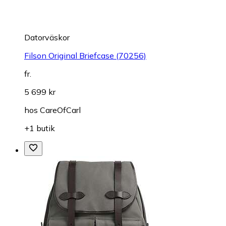
Datorväskor
Filson Original Briefcase (70256)
fr.
5 699 kr
hos
CareOfCarl
+1 butik