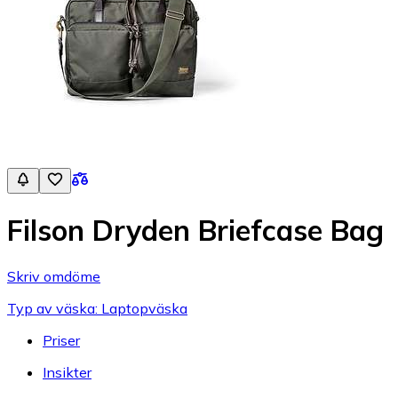
Filson Dryden Briefcase Bag
Skriv omdöme
Typ av väska: Laptopväska
Priser
Insikter