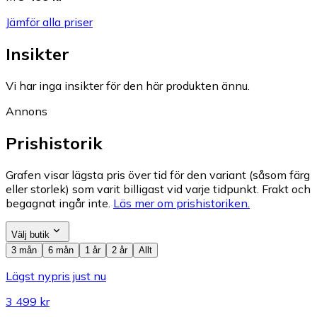
Jämför alla priser
Insikter
Vi har inga insikter för den här produkten ännu.
Annons
Prishistorik
Grafen visar lägsta pris över tid för den variant (såsom färg
eller storlek) som varit billigast vid varje tidpunkt. Frakt och
begagnat ingår inte.
Läs mer om prishistoriken.
Välj butik
3 mån
6 mån
1 år
2 år
Allt
Lägst nypris just nu
3 499 kr