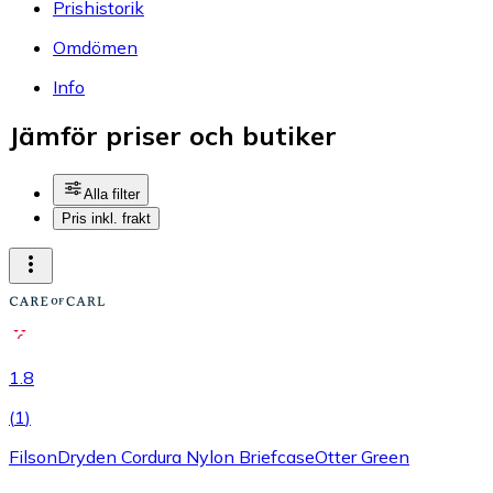
Prishistorik
Omdömen
Info
Jämför priser och butiker
Alla filter
Pris inkl. frakt
1.8
(
1
)
FilsonDryden Cordura Nylon BriefcaseOtter Green