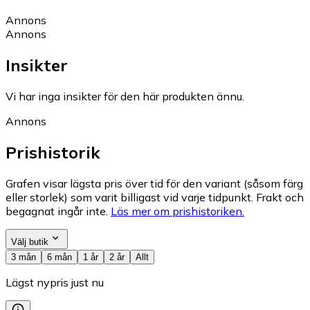
Annons
Annons
Insikter
Vi har inga insikter för den här produkten ännu.
Annons
Prishistorik
Grafen visar lägsta pris över tid för den variant (såsom färg
eller storlek) som varit billigast vid varje tidpunkt. Frakt och
begagnat ingår inte.
Läs mer om prishistoriken.
Välj butik
3 mån
6 mån
1 år
2 år
Allt
Lägst nypris just nu