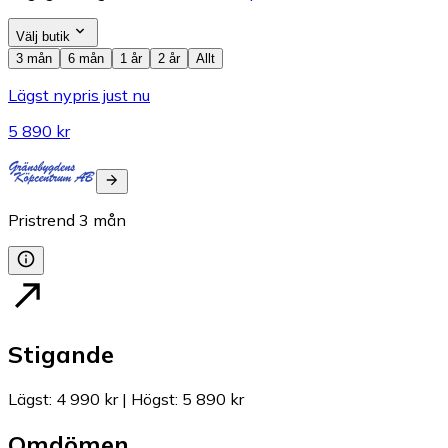
Välj butik
3 mån
6 mån
1 år
2 år
Allt
Lägst nypris just nu
5 890 kr
Pristrend
3
mån
Stigande
Lägst
:
4 990 kr
|
Högst
:
5 890 kr
Omdömen