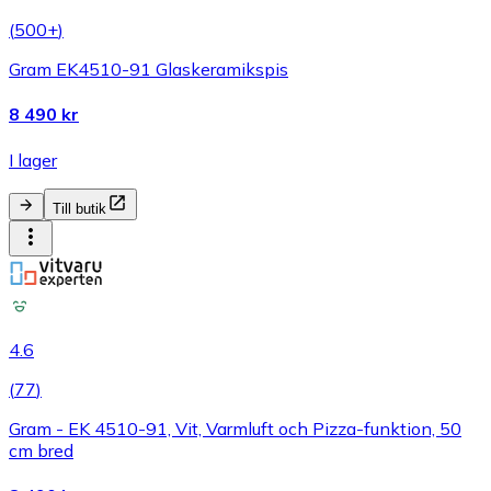
(
500+
)
Gram EK4510-91 Glaskeramikspis
8 490 kr
I lager
Till butik
4.6
(
77
)
Gram - EK 4510-91, Vit, Varmluft och Pizza-funktion, 50
cm bred