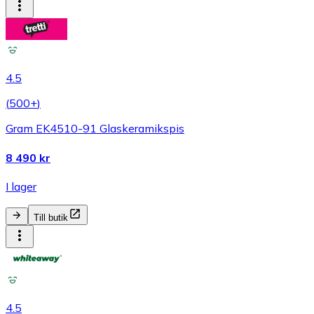
4.5
(
500+
)
Gram EK4510-91 Glaskeramikspis
8 490 kr
I lager
Till butik
4.5