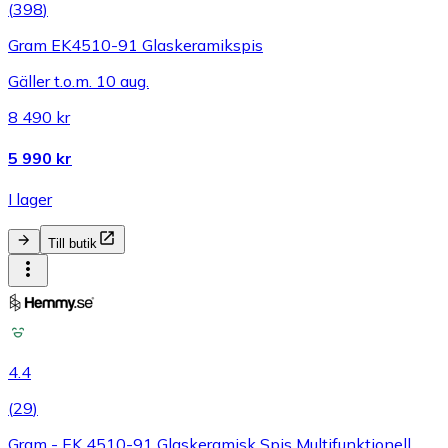
(
398
)
Gram EK4510-91 Glaskeramikspis
Gäller t.o.m. 10 aug.
8 490 kr
5 990 kr
I lager
Till butik
4.4
(
29
)
Gram - EK 4510-91 Glaskeramisk Spis Multifunktionell