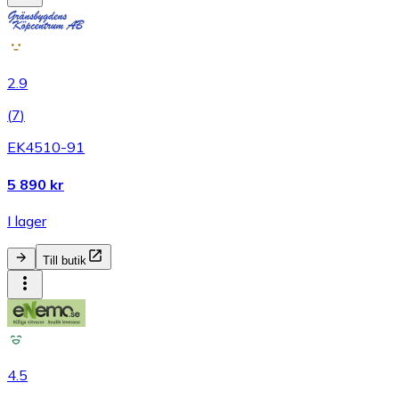
2.9
(
7
)
EK4510-91
5 890 kr
I lager
Till butik
4.5