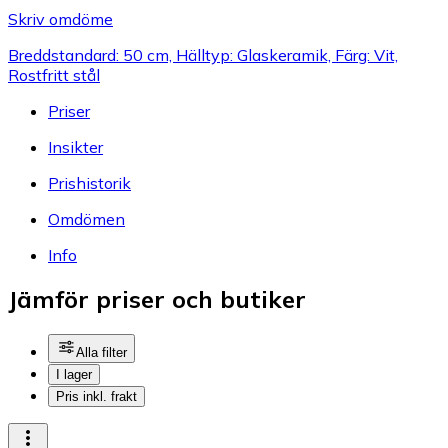
Skriv omdöme
Breddstandard: 50 cm, Hälltyp: Glaskeramik, Färg: Vit,
Rostfritt stål
Priser
Insikter
Prishistorik
Omdömen
Info
Jämför priser och butiker
Alla filter
I lager
Pris inkl. frakt