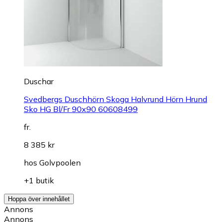
Duschar
Svedbergs Duschhörn Skoga Halvrund Hörn Hrund
Sko HG Bl/Fr 90x90 60608499
fr.
8 385 kr
hos
Golvpoolen
+1 butik
Hoppa över innehållet
Annons
Annons