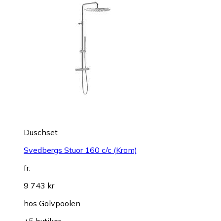
Duschset
Svedbergs Stuor 160 c/c (Krom)
fr.
9 743 kr
hos
Golvpoolen
+5 butiker