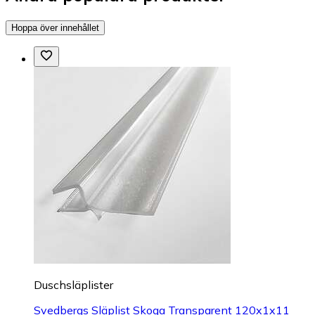
Hoppa över innehållet
Duschsläplister
Svedbergs Släplist Skoga Transparent 120x1x11