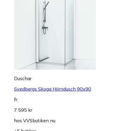
Duschar
Svedbergs Skoga Hörndusch 90x90
fr.
7 595 kr
hos
VVSbutiken nu
+5 butiker