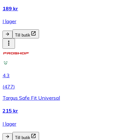
189 kr
I lager
Till butik
4.3
(
477
)
Targus Safe Fit Universal
215 kr
I lager
Till butik