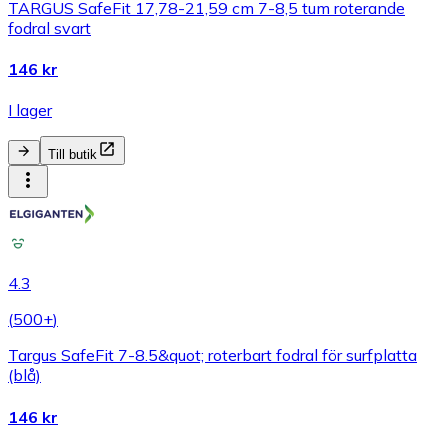
TARGUS SafeFit 17,78-21,59 cm 7-8,5 tum roterande
fodral svart
146 kr
I lager
Till butik
4.3
(
500+
)
Targus SafeFit 7-8.5&quot; roterbart fodral för surfplatta
(blå)
146 kr