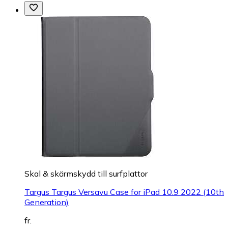
Skal & skärmskydd till surfplattor
Targus Targus Versavu Case for iPad 10.9 2022 (10th
Generation)
fr.