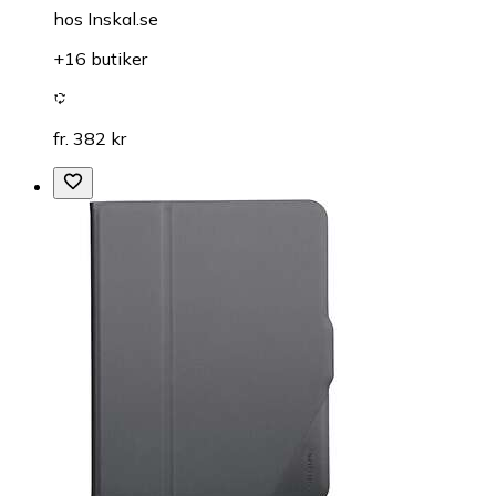
hos
Inskal.se
+16 butiker
fr. 382 kr