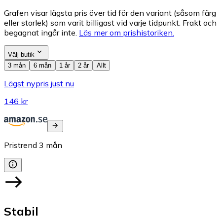
Grafen visar lägsta pris över tid för den variant (såsom färg
eller storlek) som varit billigast vid varje tidpunkt. Frakt och
begagnat ingår inte.
Läs mer om prishistoriken.
Välj butik
3 mån
6 mån
1 år
2 år
Allt
Lägst nypris just nu
146 kr
Pristrend
3
mån
Stabil