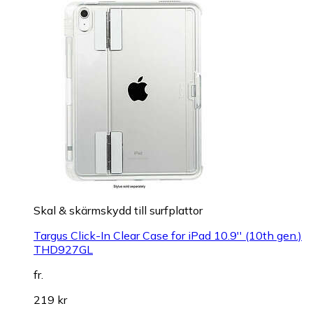
Skal & skärmskydd till surfplattor
Targus Click-In Clear Case for iPad 10.9'' (10th gen.)
THD927GL
fr.
219 kr