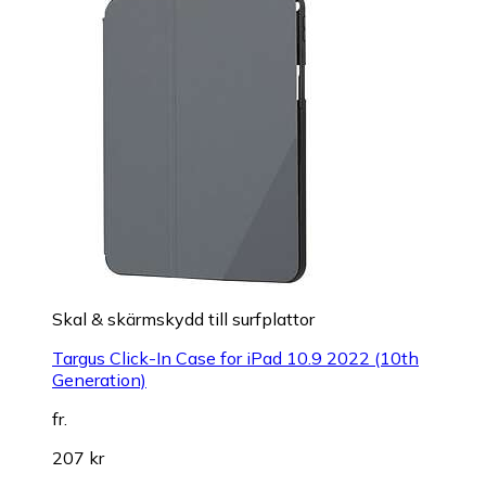
Skal & skärmskydd till surfplattor
Targus Click-In Case for iPad 10.9 2022 (10th
Generation)
fr.
207 kr