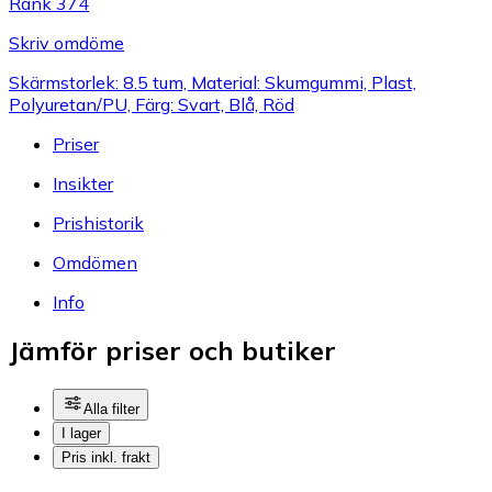
Rank 374
Skriv omdöme
Skärmstorlek: 8.5 tum, Material: Skumgummi, Plast,
Polyuretan/PU, Färg: Svart, Blå, Röd
Priser
Insikter
Prishistorik
Omdömen
Info
Jämför priser och butiker
Alla filter
I lager
Pris inkl. frakt