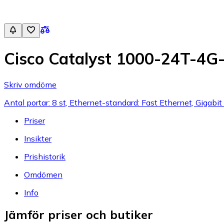
Cisco Catalyst 1000-24T-4G
Skriv omdöme
Antal portar: 8 st, Ethernet-standard: Fast Ethernet, Gigabi
Priser
Insikter
Prishistorik
Omdömen
Info
Jämför priser och butiker