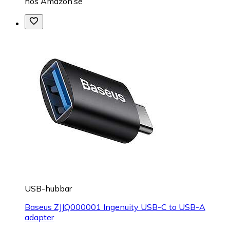
hos
Amazon.se
USB-hubbar
Baseus ZJJQ000001 Ingenuity USB-C to USB-A
adapter