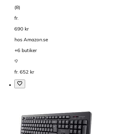
(
8
)
fr.
690 kr
hos
Amazon.se
+6 butiker
fr. 652 kr