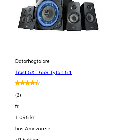
Datorhögtalare
Trust GXT 658 Tytan 5.1
(
2
)
fr.
1 095 kr
hos
Amazon.se
+8 butiker