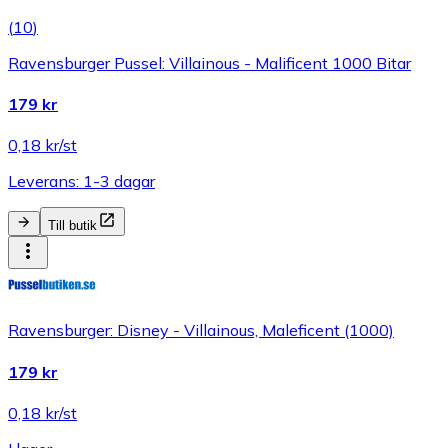
(
10
)
Ravensburger Pussel: Villainous - Malificent 1000 Bitar
179 kr
0,18 kr/st
Leverans: 1-3 dagar
Till butik
Ravensburger: Disney - Villainous, Maleficent (1000)
179 kr
0,18 kr/st