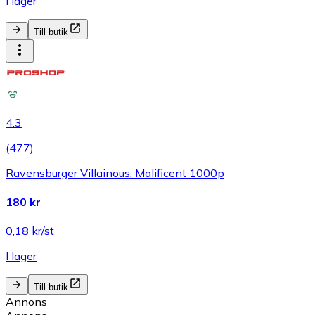
I lager
Till butik
4.3
(
477
)
Ravensburger Villainous: Malificent 1000p
180 kr
0,18 kr/st
I lager
Till butik
Annons