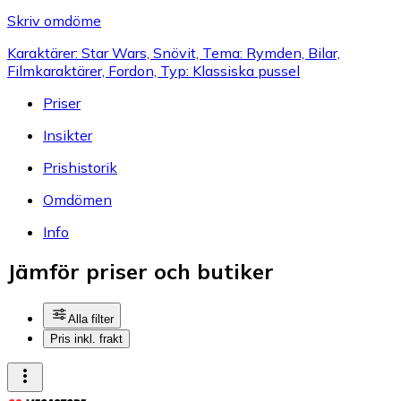
Skriv omdöme
Karaktärer: Star Wars, Snövit, Tema: Rymden, Bilar,
Filmkaraktärer, Fordon, Typ: Klassiska pussel
Priser
Insikter
Prishistorik
Omdömen
Info
Jämför priser och butiker
Alla filter
Pris inkl. frakt