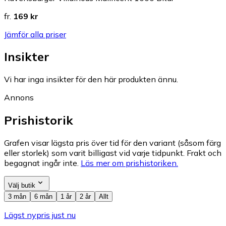
fr.
169 kr
Jämför alla priser
Insikter
Vi har inga insikter för den här produkten ännu.
Annons
Prishistorik
Grafen visar lägsta pris över tid för den variant (såsom färg
eller storlek) som varit billigast vid varje tidpunkt. Frakt och
begagnat ingår inte.
Läs mer om prishistoriken.
Välj butik
3 mån
6 mån
1 år
2 år
Allt
Lägst nypris just nu