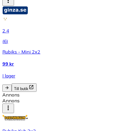
2.4
(
6
)
Rubiks - Mini 2x2
99 kr
I lager
Till butik
Annons
Annons