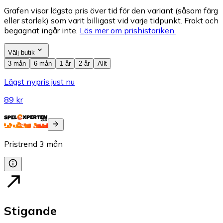
Grafen visar lägsta pris över tid för den variant (såsom färg
eller storlek) som varit billigast vid varje tidpunkt. Frakt och
begagnat ingår inte.
Läs mer om prishistoriken.
Välj butik
3 mån
6 mån
1 år
2 år
Allt
Lägst nypris just nu
89 kr
Pristrend
3
mån
Stigande