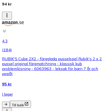
94 kr
4.3
(
184
)
RUBIK'S Cube 2X2 - färgglada pusselspel Rubik's 2 x 2
pussel original färgmatchning - klassisk kub
problemlösning - 6063963 - leksak för barn 7 år och
uppåt
95 kr
I lager
Till butik