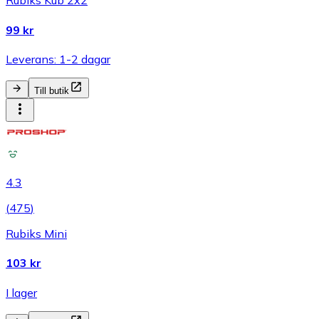
Rubiks Kub 2x2
99 kr
Leverans: 1-2 dagar
Till butik
4.3
(
475
)
Rubiks Mini
103 kr
I lager