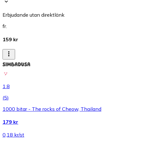
Erbjudande utan direktlänk
fr.
159 kr
1.8
(
5
)
1000 bitar - The rocks of Cheow, Thailand
179 kr
0,18 kr/st