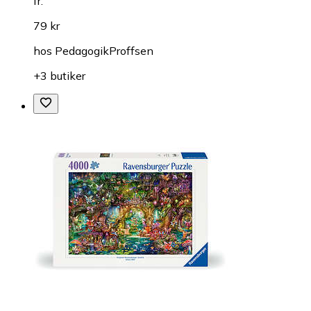
fr.
79 kr
hos
PedagogikProffsen
+3 butiker