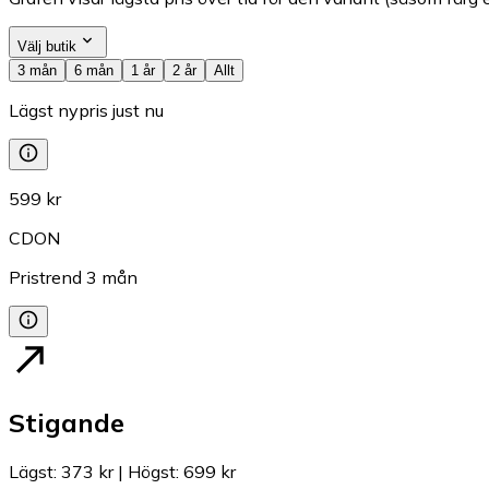
Välj butik
3 mån
6 mån
1 år
2 år
Allt
Lägst nypris just nu
599 kr
CDON
Pristrend
3
mån
Stigande
Lägst
:
373 kr
|
Högst
:
699 kr