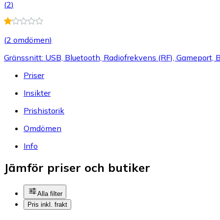
(
2
)
(
2 omdömen
)
Gränssnitt: USB, Bluetooth, Radiofrekvens (RF), Gameport, Ba
Priser
Insikter
Prishistorik
Omdömen
Info
Jämför priser och butiker
Alla filter
Pris inkl. frakt