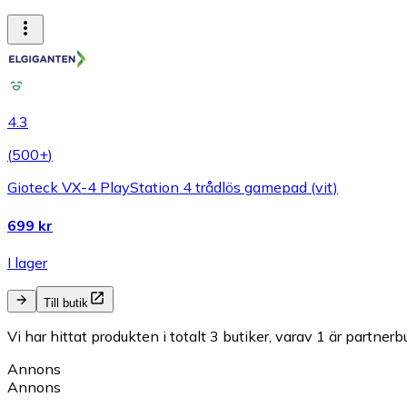
4.3
(
500+
)
Gioteck VX-4 PlayStation 4 trådlös gamepad (vit)
699 kr
I lager
Till butik
Vi har hittat produkten i totalt 3 butiker, varav 1 är partnerbu
Annons
Annons