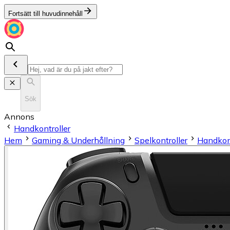
Fortsätt till huvudinnehåll
Sök
Annons
Handkontroller
Hem
Gaming & Underhållning
Spelkontroller
Handkont