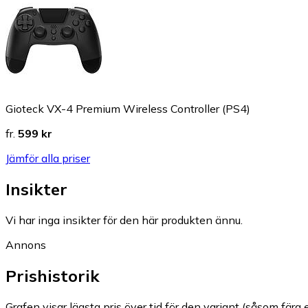
Gioteck VX-4 Premium Wireless Controller (PS4)
fr.
599 kr
Jämför alla priser
Insikter
Vi har inga insikter för den här produkten ännu.
Annons
Prishistorik
Grafen visar lägsta pris över tid för den variant (såsom färg e