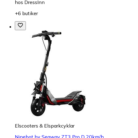
hos
DressInn
+6 butiker
Elscooters & Elsparkcyklar
Ninebot by Segway ZT3 Pro D 20km/h