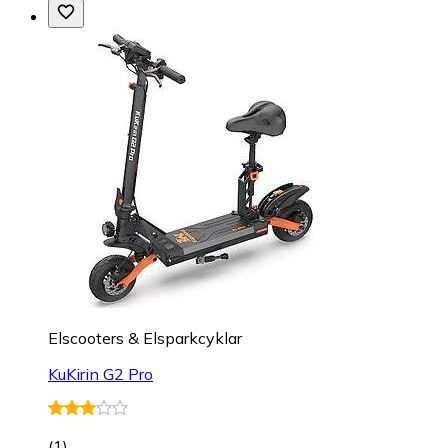
Elscooters & Elsparkcyklar
KuKirin G2 Pro
(
1
)