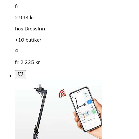
fr.
2 994 kr
hos
DressInn
+10 butiker
fr. 2 225 kr