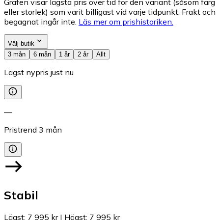
Grafen visar lägsta pris över tid för den variant (såsom färg
eller storlek) som varit billigast vid varje tidpunkt. Frakt och
begagnat ingår inte.
Läs mer om prishistoriken.
Välj butik
3 mån
6 mån
1 år
2 år
Allt
Lägst nypris just nu
—
Pristrend
3
mån
Stabil
Lägst
:
7 995 kr
|
Högst
:
7 995 kr