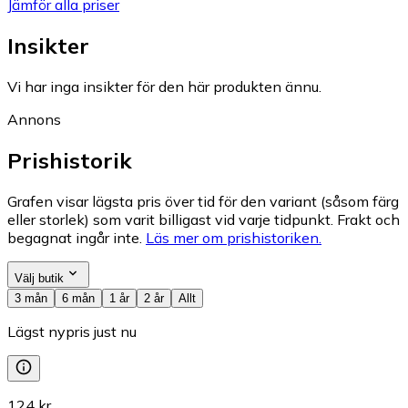
Jämför alla priser
Insikter
Vi har inga insikter för den här produkten ännu.
Annons
Prishistorik
Grafen visar lägsta pris över tid för den variant (såsom färg
eller storlek) som varit billigast vid varje tidpunkt. Frakt och
begagnat ingår inte.
Läs mer om prishistoriken.
Välj butik
3 mån
6 mån
1 år
2 år
Allt
Lägst nypris just nu
124 kr