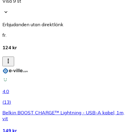
Visa 9 st
Erbjudanden utan direktlänk
fr.
124 kr
4.0
(
13
)
Belkin BOOST CHARGE™ Lightning - USB-A kabel, 1m,
vit
149 kr