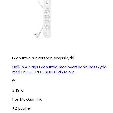
Grenuttag & överspänningsskydd
Belkin 4-vägs Grenuttag med överspänningsskydd
med USB-C PD SRB001vf2M-V2
fr.
349 kr
hos
MaxGaming
+2 butiker