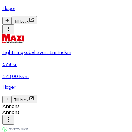
I lager
Till butik
Lightningkabel Svart 1m Belkin
179 kr
179,00 kr/m
I lager
Till butik
Annons
Annons