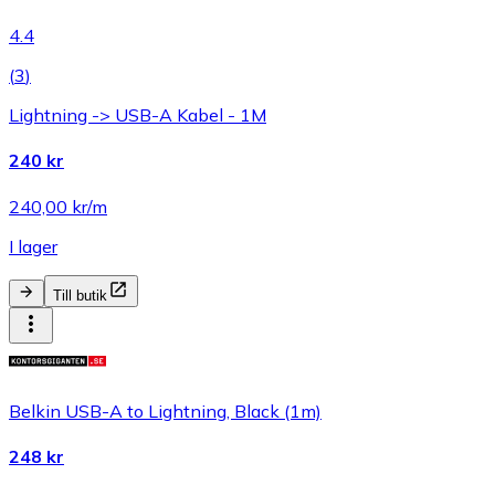
4.4
(
3
)
Lightning -> USB-A Kabel - 1M
240 kr
240,00 kr/m
I lager
Till butik
Belkin USB-A to Lightning, Black (1m)
248 kr