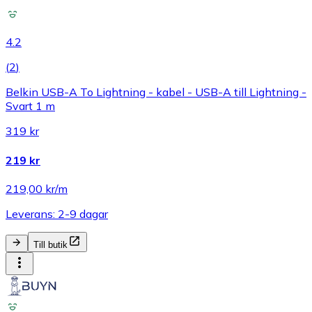
4.2
(
2
)
Belkin USB-A To Lightning - kabel - USB-A till Lightning -
Svart 1 m
319 kr
219 kr
219,00 kr/m
Leverans: 2-9 dagar
Till butik