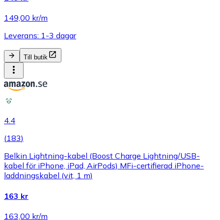
149,00 kr/m
Leverans: 1-3 dagar
Till butik
4.4
(
183
)
Belkin Lightning-kabel (Boost Charge Lightning/USB-
kabel för iPhone, iPad, AirPods) MFi-certifierad iPhone-
laddningskabel (vit, 1 m)
163 kr
163,00 kr/m