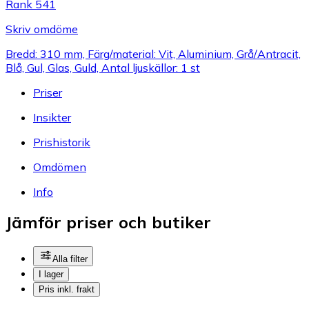
Rank 541
Skriv omdöme
Bredd: 310 mm, Färg/material: Vit, Aluminium, Grå/Antracit,
Blå, Gul, Glas, Guld, Antal ljuskällor: 1 st
Priser
Insikter
Prishistorik
Omdömen
Info
Jämför priser och butiker
Alla filter
I lager
Pris inkl. frakt