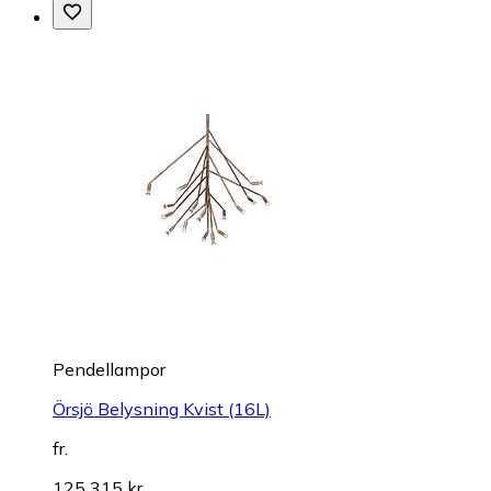
Pendellampor
Örsjö Belysning Kvist (16L)
fr.
125 315 kr