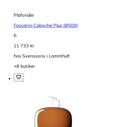
Plafonder
Foscarini Caboche Plus (Ø500)
fr.
11 733 kr
hos
Svenssons i Lammhult
+8 butiker