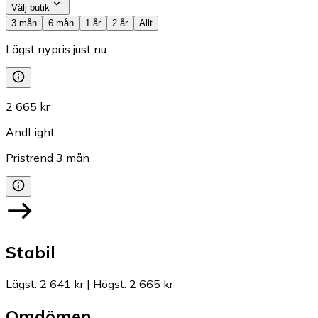
Välj butik
3 mån
6 mån
1 år
2 år
Allt
Lägst nypris just nu
2 665 kr
AndLight
Pristrend
3
mån
Stabil
Lägst
:
2 641 kr
|
Högst
:
2 665 kr
Omdömen