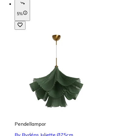
5%
Pendellampor
By Rydéns Juliette Ø75cm