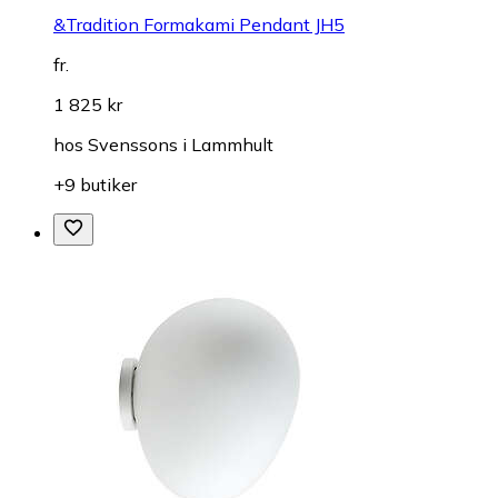
&Tradition Formakami Pendant JH5
fr.
1 825 kr
hos
Svenssons i Lammhult
+9 butiker