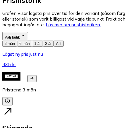
Prishistorik
Grafen visar lägsta pris över tid för den variant (såsom färg
eller storlek) som varit billigast vid varje tidpunkt. Frakt och
begagnat ingår inte.
Läs mer om prishistoriken.
Välj butik
3 mån
6 mån
1 år
2 år
Allt
Lägst nypris just nu
435 kr
Pristrend
3
mån
Stigande