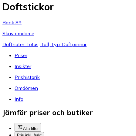
Doftstickor
Rank 89
Skriv omdöme
Doftnoter: Lotus, Tall, Typ: Doftpinnar
Priser
Insikter
Prishistorik
Omdömen
Info
Jämför priser och butiker
Alla filter
Pris inkl. frakt