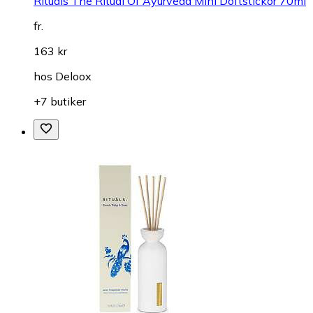
Rituals The Ritual Of Ayurveda Mini Doftstickor 70ml
fr.
163 kr
hos
Deloox
+7 butiker