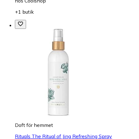
hos
Coolshop
+1 butik
Doft för hemmet
Rituals The Ritual of Jing Refreshing Spray