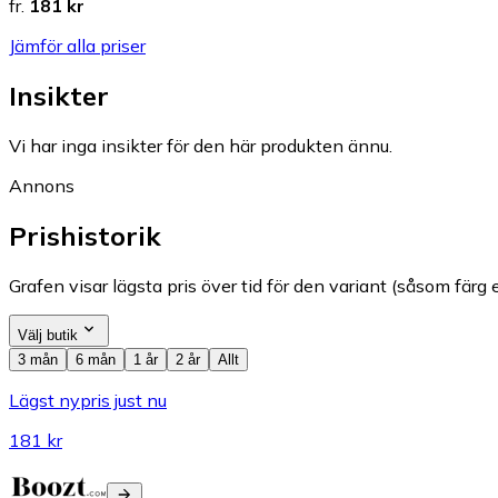
fr.
181 kr
Jämför alla priser
Insikter
Vi har inga insikter för den här produkten ännu.
Annons
Prishistorik
Grafen visar lägsta pris över tid för den variant (såsom färg e
Välj butik
3 mån
6 mån
1 år
2 år
Allt
Lägst nypris just nu
181 kr