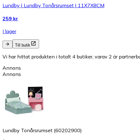
Lundby | Lundby Tonårsrumset | 11X7X8CM
259 kr
I lager
Till butik
Vi har hittat produkten i totalt 4 butiker, varav 2 är partnerbu
Annons
Annons
Lundby Tonårsrumset (60202900)