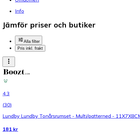
Info
Jämför priser och butiker
Alla filter
Pris inkl. frakt
4.3
(
30
)
Lundby Lundby Tonårsrumset - Multi/patterned - 11X7X8C
181 kr