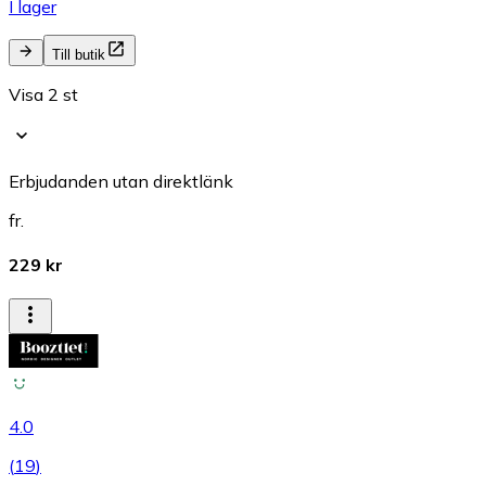
I lager
Till butik
Visa 2 st
Erbjudanden utan direktlänk
fr.
229 kr
4.0
(
19
)