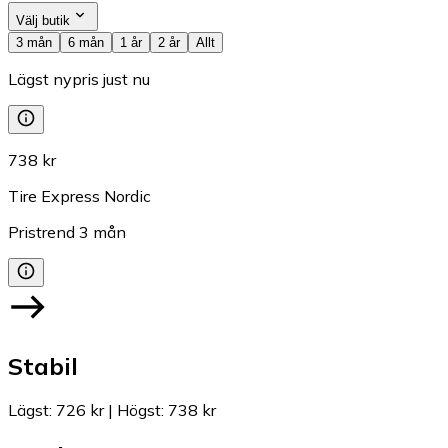
Välj butik
3 mån
6 mån
1 år
2 år
Allt
Lägst nypris just nu
738 kr
Tire Express Nordic
Pristrend
3
mån
Stabil
Lägst
:
726 kr
|
Högst
:
738 kr