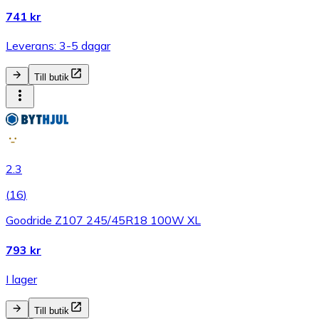
741 kr
Leverans: 3-5 dagar
Till butik
2.3
(
16
)
Goodride Z107 245/45R18 100W XL
793 kr
I lager
Till butik