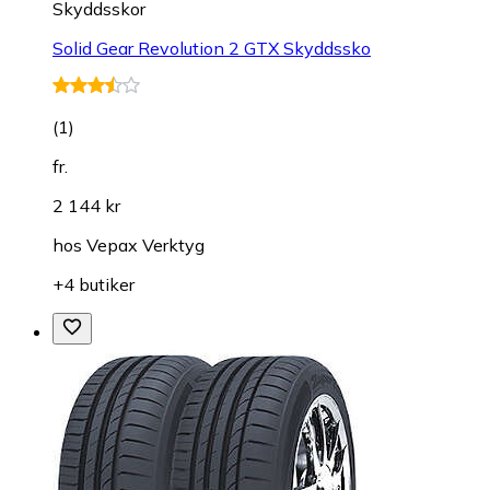
Skyddsskor
Solid Gear Revolution 2 GTX Skyddssko
(
1
)
fr.
2 144 kr
hos
Vepax Verktyg
+4 butiker