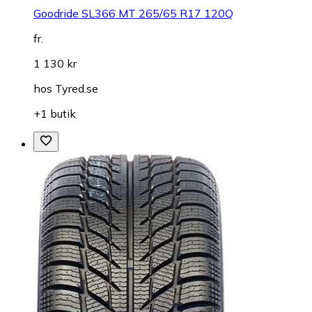
Goodride SL366 MT 265/65 R17 120Q
fr.
1 130 kr
hos
Tyred.se
+1 butik