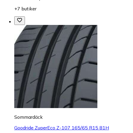
+7 butiker
Sommardäck
Goodride ZuperEco Z-107 165/65 R15 81H