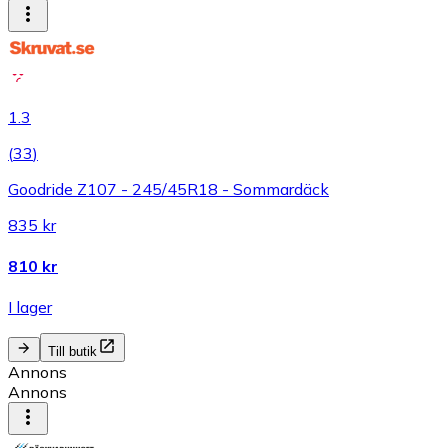
1.3
(
33
)
Goodride Z107 - 245/45R18 - Sommardäck
835 kr
810 kr
I lager
Till butik
Annons
Annons