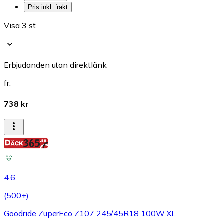
Pris inkl. frakt
Visa 3 st
Erbjudanden utan direktlänk
fr.
738 kr
4.6
(
500+
)
Goodride ZuperEco Z107 245/45R18 100W XL