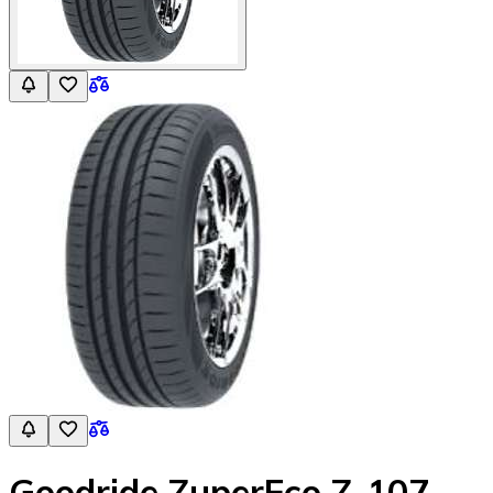
Goodride ZuperEco Z-107