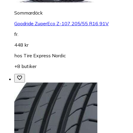
Sommardäck
Goodride ZuperEco Z-107 205/55 R16 91V
fr.
448 kr
hos
Tire Express Nordic
+8 butiker