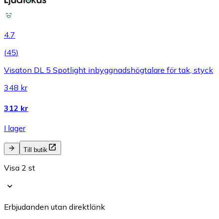
4.7
(
45
)
Visaton DL 5 Spotlight inbyggnadshögtalare för tak, styck
348 kr
312 kr
I lager
Till butik
Visa 2 st
Erbjudanden utan direktlänk