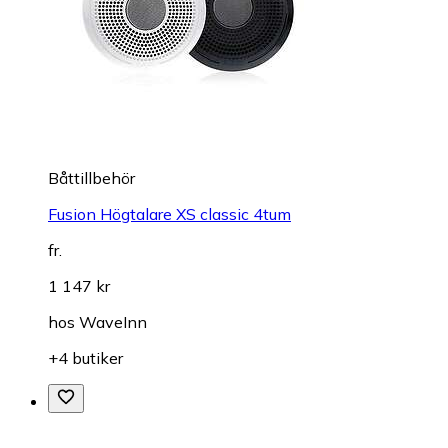
Båttillbehör
Fusion Högtalare XS classic 4tum
fr.
1 147 kr
hos
WaveInn
+4 butiker