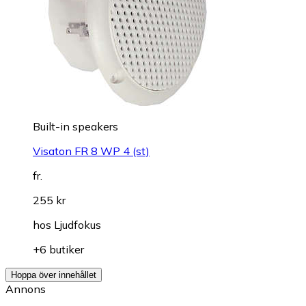
Built-in speakers
Visaton FR 8 WP 4 (st)
fr.
255 kr
hos
Ljudfokus
+6 butiker
Hoppa över innehållet
Annons