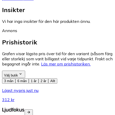
Insikter
Vi har inga insikter för den här produkten ännu.
Annons
Prishistorik
Grafen visar lägsta pris över tid för den variant (såsom färg
eller storlek) som varit billigast vid varje tidpunkt. Frakt och
begagnat ingår inte.
Läs mer om prishistoriken.
Välj butik
3 mån
6 mån
1 år
2 år
Allt
Lägst nypris just nu
312 kr