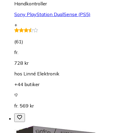
Handkontroller
Sony PlayStation DualSense (PS5)
+
(
61
)
fr.
728 kr
hos
Linné Elektronik
+44 butiker
fr. 569 kr