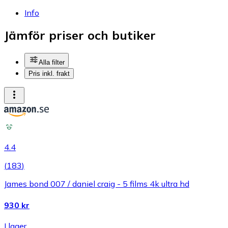
Info
Jämför priser och butiker
Alla filter
Pris inkl. frakt
4.4
(
183
)
James bond 007 / daniel craig - 5 films 4k ultra hd
930 kr
I lager