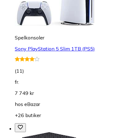
Spelkonsoler
Sony PlayStation 5 Slim 1TB (PS5)
(
11
)
fr.
7 749 kr
hos
eBazar
+26 butiker