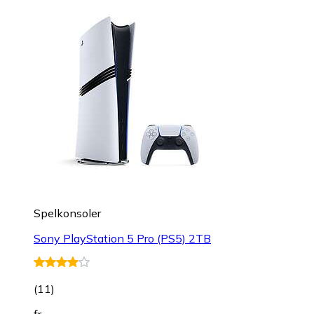
Spelkonsoler
Sony PlayStation 5 Pro (PS5) 2TB
(
11
)
fr.