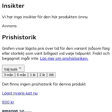
Insikter
Vi har inga insikter för den här produkten ännu.
Annons
Prishistorik
Grafen visar lägsta pris över tid för den variant (såsom färg
eller storlek) som varit billigast vid varje tidpunkt. Frakt och
begagnat ingår inte.
Läs mer om prishistoriken.
Välj butik
3 mån
6 mån
1 år
2 år
Allt
Det finns ingen prishistorik för denna produkt
Lägst nypris just nu
930 kr