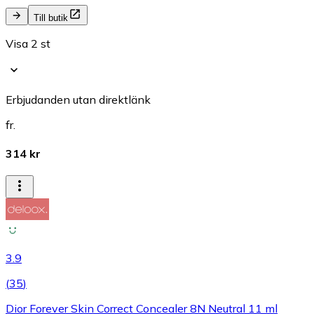
Till butik
Visa 2 st
Erbjudanden utan direktlänk
fr.
314 kr
3.9
(
35
)
Dior Forever Skin Correct Concealer 8N Neutral 11 ml