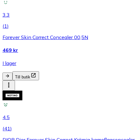
3.3
(
1
)
Forever Skin Correct Concealer 00,5N
469 kr
I lager
Till butik
4.5
(
41
)
DIOR Dior Forever Skin Correct Krämig kamoflagconcealer