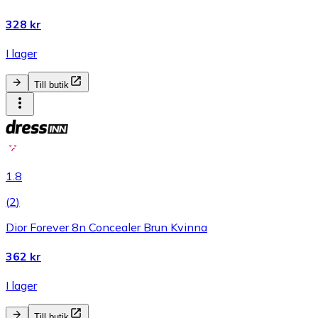
328 kr
I lager
Till butik
1.8
(
2
)
Dior Forever 8n Concealer Brun Kvinna
362 kr
I lager
Till butik