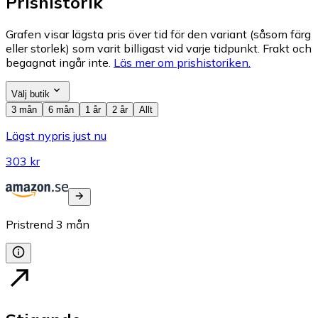
Prishistorik
Grafen visar lägsta pris över tid för den variant (såsom färg
eller storlek) som varit billigast vid varje tidpunkt. Frakt och
begagnat ingår inte.
Läs mer om prishistoriken.
Välj butik
3 mån
6 mån
1 år
2 år
Allt
Lägst nypris just nu
303 kr
Pristrend
3
mån