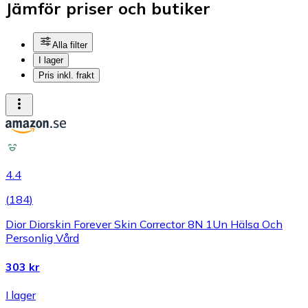
Jämför priser och butiker
Alla filter
I lager
Pris inkl. frakt
4.4
(
184
)
Dior Diorskin Forever Skin Corrector 8N 1Un Hälsa Och
Personlig Vård
303 kr
I lager