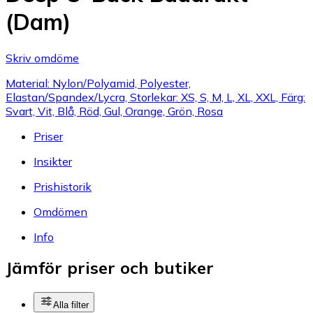
(Dam)
Skriv omdöme
Material: Nylon/Polyamid, Polyester,
Elastan/Spandex/Lycra, Storlekar: XS, S, M, L, XL, XXL, Färg:
Svart, Vit, Blå, Röd, Gul, Orange, Grön, Rosa
Priser
Insikter
Prishistorik
Omdömen
Info
Jämför priser och butiker
Alla filter