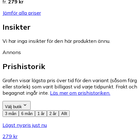
fr.
279 kr
Jämför alla priser
Insikter
Vi har inga insikter för den här produkten ännu.
Annons
Prishistorik
Grafen visar lägsta pris över tid för den variant (såsom färg
eller storlek) som varit billigast vid varje tidpunkt. Frakt och
begagnat ingår inte.
Läs mer om prishistoriken.
Välj butik
3 mån
6 mån
1 år
2 år
Allt
Lägst nypris just nu
279 kr