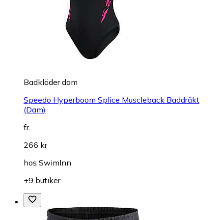
Badkläder dam
Speedo Hyperboom Splice Muscleback Baddräkt
(Dam)
fr.
266 kr
hos
SwimInn
+9 butiker