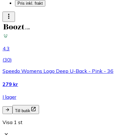
Pris inkl. frakt
4.3
(
30
)
Speedo Womens Logo Deep U-Back - Pink - 36
279 kr
I lager
Till butik
Visa 1 st