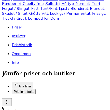
Parabenfri, Cruelty free, Sulfatfri, Hårtyp: Normalt, Torrt,
Färgat / Slingat, Fett, Tunt/Fint, Ljust / Blonderat, Blandat,
Skadat / Slitet, Grått / Vitt, Lockigt / Permanentat, Frissigt,
Tjockt / Grovt, Lämpad för: Dam
Priser
Insikter
Prishistorik
Omdömen
Info
Jämför priser och butiker
Alla filter
Pris inkl. frakt