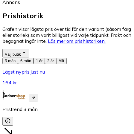
Annons
Prishistorik
Grafen visar lägsta pris över tid för den variant (såsom färg
eller storlek) som varit billigast vid varje tidpunkt. Frakt och
begagnat ingår inte.
Läs mer om prishistoriken.
Välj butik
3 mån
6 mån
1 år
2 år
Allt
Lägst nypris just nu
164 kr
Pristrend
3
mån