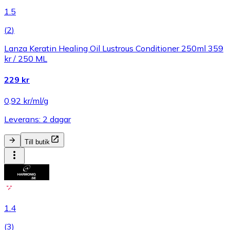
1.5
(
2
)
Lanza Keratin Healing Oil Lustrous Conditioner 250ml 359
kr / 250 ML
229 kr
0,92 kr/ml/g
Leverans: 2 dagar
Till butik
1.4
(
3
)