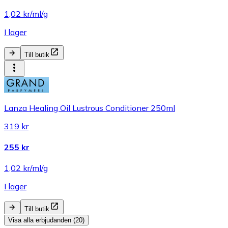
1,02 kr/ml/g
I lager
Till butik
Lanza Healing Oil Lustrous Conditioner 250ml
319 kr
255 kr
1,02 kr/ml/g
I lager
Till butik
Visa alla erbjudanden (20)