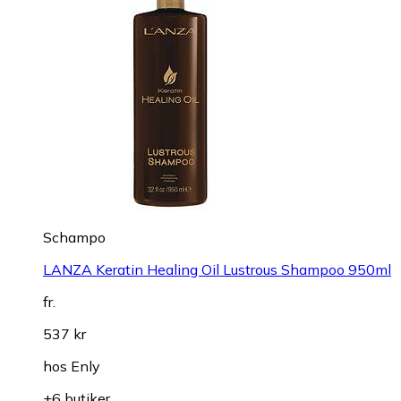
Schampo
LANZA Keratin Healing Oil Lustrous Shampoo 950ml
fr.
537 kr
hos
Enly
+6 butiker