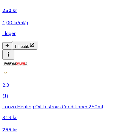
250 kr
1,00 kr/ml/g
I lager
Till butik
2.3
(
1
)
Lanza Healing Oil Lustrous Conditioner 250ml
319 kr
255 kr