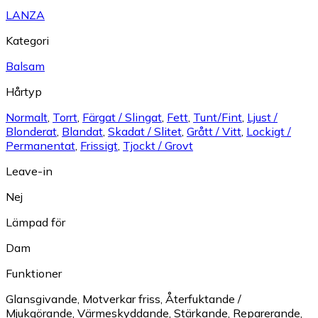
LANZA
Kategori
Balsam
Hårtyp
Normalt
,
Torrt
,
Färgat / Slingat
,
Fett
,
Tunt/Fint
,
Ljust /
Blonderat
,
Blandat
,
Skadat / Slitet
,
Grått / Vitt
,
Lockigt /
Permanentat
,
Frissigt
,
Tjockt / Grovt
Leave-in
Nej
Lämpad för
Dam
Funktioner
Glansgivande
,
Motverkar friss
,
Återfuktande /
Mjukgörande
,
Värmeskyddande
,
Stärkande
,
Reparerande
,