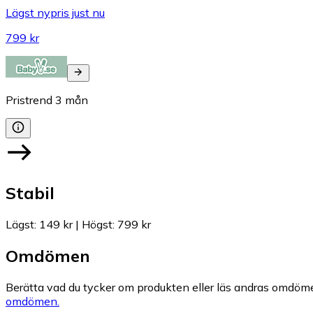
Lägst nypris just nu
799 kr
Pristrend
3
mån
Stabil
Lägst
:
149 kr
|
Högst
:
799 kr
Omdömen
Berätta vad du tycker om produkten eller läs andras omdöme
omdömen.