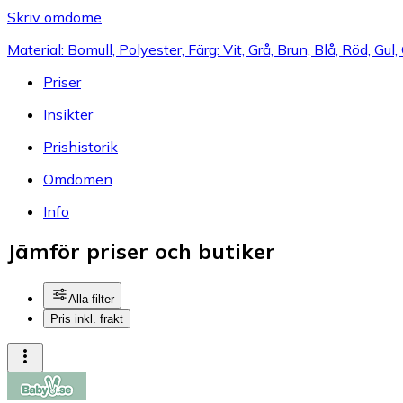
Skriv omdöme
Material: Bomull, Polyester, Färg: Vit, Grå, Brun, Blå, Röd, Gu
Priser
Insikter
Prishistorik
Omdömen
Info
Jämför priser och butiker
Alla filter
Pris inkl. frakt