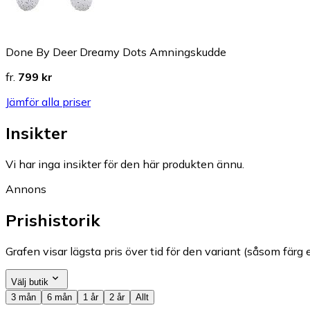
Done By Deer Dreamy Dots Amningskudde
fr.
799 kr
Jämför alla priser
Insikter
Vi har inga insikter för den här produkten ännu.
Annons
Prishistorik
Grafen visar lägsta pris över tid för den variant (såsom färg e
Välj butik
3 mån
6 mån
1 år
2 år
Allt