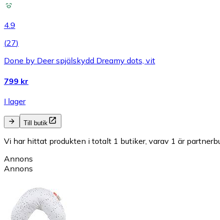
4.9
(
27
)
Done by Deer spjälskydd Dreamy dots, vit
799 kr
I lager
Till butik
Vi har hittat produkten i totalt 1 butiker, varav 1 är partnerbu
Annons
Annons