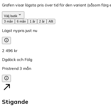
Grafen visar lägsta pris över tid för den variant (såsom färg e
Välj butik
3 mån
6 mån
1 år
2 år
Allt
Lägst nypris just nu
2 496 kr
Dgdäck och Fälg
Pristrend
3
mån
Stigande