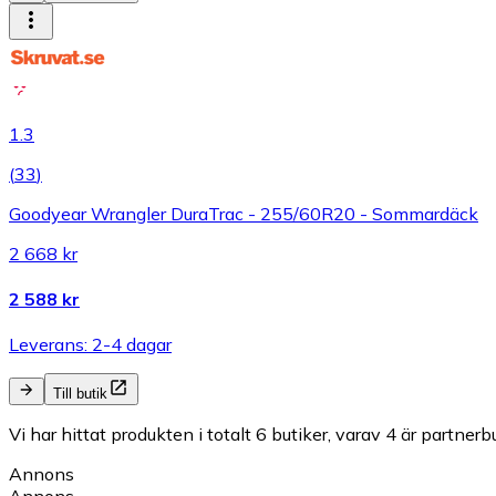
1.3
(
33
)
Goodyear Wrangler DuraTrac - 255/60R20 - Sommardäck
2 668 kr
2 588 kr
Leverans: 2-4 dagar
Till butik
Vi har hittat produkten i totalt 6 butiker, varav 4 är partnerbu
Annons