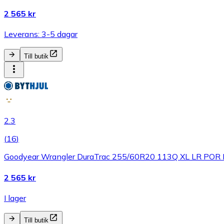
2 565 kr
Leverans: 3-5 dagar
Till butik
2.3
(
16
)
Goodyear Wrangler DuraTrac 255/60R20 113Q XL LR POR
2 565 kr
I lager
Till butik