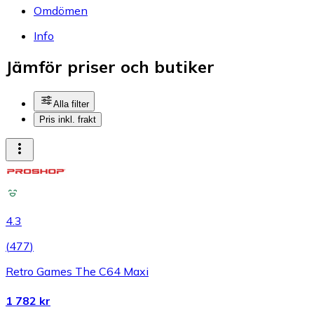
Omdömen
Info
Jämför priser och butiker
Alla filter
Pris inkl. frakt
4.3
(
477
)
Retro Games The C64 Maxi
1 782 kr