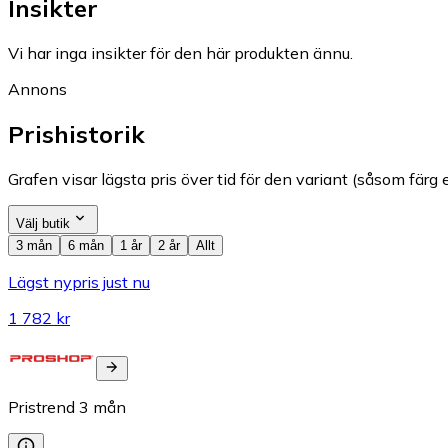
Insikter
Vi har inga insikter för den här produkten ännu.
Annons
Prishistorik
Grafen visar lägsta pris över tid för den variant (såsom färg e
Välj butik
3 mån
6 mån
1 år
2 år
Allt
Lägst nypris just nu
1 782 kr
Pristrend
3
mån