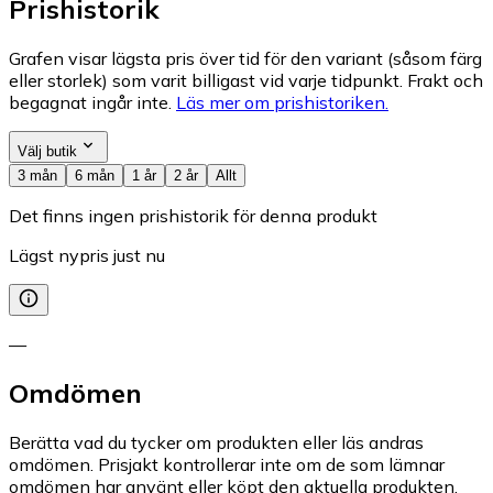
Prishistorik
Grafen visar lägsta pris över tid för den variant (såsom färg
eller storlek) som varit billigast vid varje tidpunkt. Frakt och
begagnat ingår inte.
Läs mer om prishistoriken.
Välj butik
3 mån
6 mån
1 år
2 år
Allt
Det finns ingen prishistorik för denna produkt
Lägst nypris just nu
—
Omdömen
Berätta vad du tycker om produkten eller läs andras
omdömen. Prisjakt kontrollerar inte om de som lämnar
omdömen har använt eller köpt den aktuella produkten.