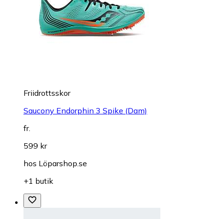
Friidrottsskor
Saucony Endorphin 3 Spike (Dam)
fr.
599 kr
hos
Löparshop.se
+1 butik