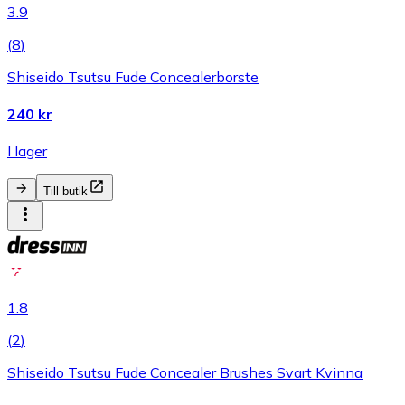
3.9
(
8
)
Shiseido Tsutsu Fude Concealerborste
240 kr
I lager
Till butik
1.8
(
2
)
Shiseido Tsutsu Fude Concealer Brushes Svart Kvinna