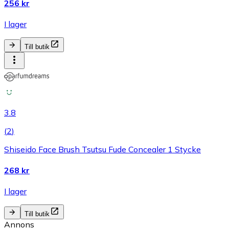
256 kr
I lager
Till butik
3.8
(
2
)
Shiseido Face Brush Tsutsu Fude Concealer 1 Stycke
268 kr
I lager
Till butik
Annons