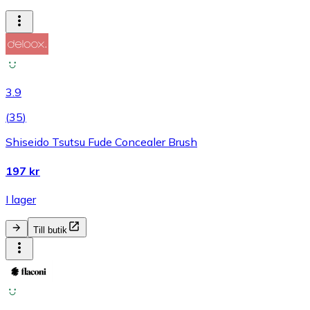
3.9
(
35
)
Shiseido Tsutsu Fude Concealer Brush
197 kr
I lager
Till butik