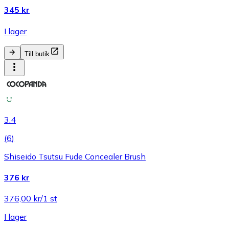
345 kr
I lager
Till butik
3.4
(
6
)
Shiseido Tsutsu Fude Concealer Brush
376 kr
376,00 kr/1 st
I lager