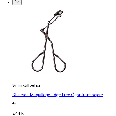
Sminktillbehör
Shiseido Maquillage Edge Free Ögonfransböjare
fr.
244 kr