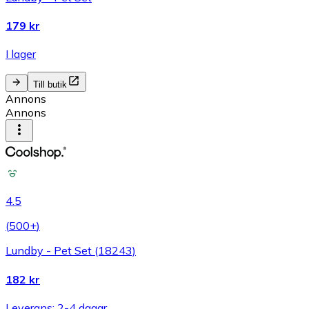
179 kr
I lager
Till butik
Annons
Annons
4.5
(
500+
)
Lundby - Pet Set (18243)
182 kr
Leverans: 2-4 dagar