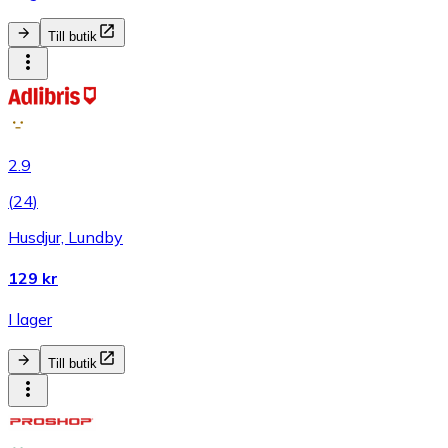
Till butik
2.9
(
24
)
Husdjur, Lundby
129 kr
I lager
Till butik