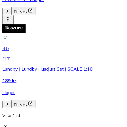
Till butik
4.0
(
19
)
Lundby | Lundby Husdjurs Set | SCALE 1:18
189 kr
I lager
Till butik
Visa 1 st