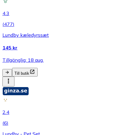
4.3
(
477
)
Lundby kæledyrssæt
145 kr
Tillgänglig: 18 aug.
Till butik
2.4
(
6
)
Lundby - Pet Set