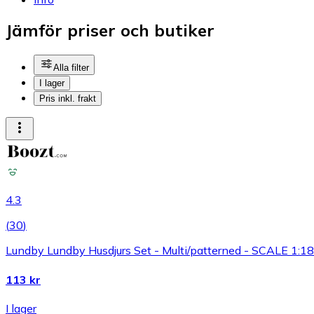
Jämför priser och butiker
Alla filter
I lager
Pris inkl. frakt
4.3
(
30
)
Lundby Lundby Husdjurs Set - Multi/patterned - SCALE 1:18
113 kr
I lager