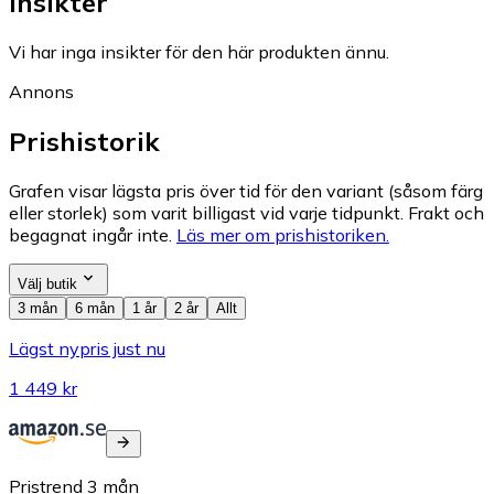
Insikter
Vi har inga insikter för den här produkten ännu.
Annons
Prishistorik
Grafen visar lägsta pris över tid för den variant (såsom färg
eller storlek) som varit billigast vid varje tidpunkt. Frakt och
begagnat ingår inte.
Läs mer om prishistoriken.
Välj butik
3 mån
6 mån
1 år
2 år
Allt
Lägst nypris just nu
1 449 kr
Pristrend
3
mån