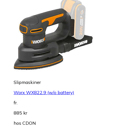
Slipmaskiner
Worx WX822.9 (w/o battery)
fr.
885 kr
hos
CDON