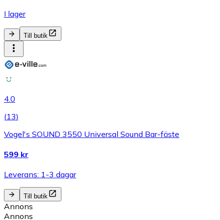
I lager
Till butik
4.0
(
13
)
Vogel's SOUND 3550 Universal Sound Bar-fäste
599 kr
Leverans: 1-3 dagar
Till butik
Annons
Annons