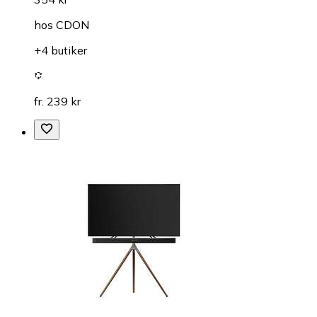
hos
CDON
+4 butiker
fr. 239 kr