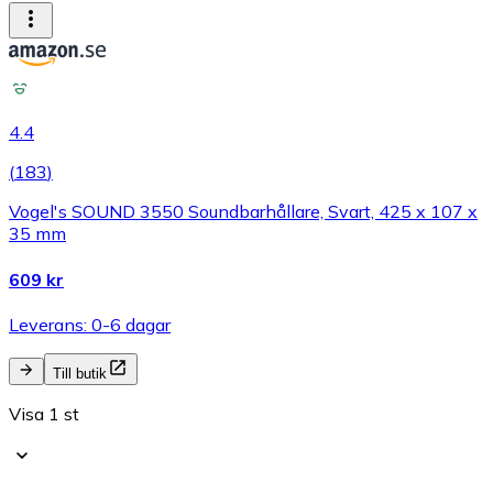
4.4
(
183
)
Vogel's SOUND 3550 Soundbarhållare, Svart, 425 x 107 x
35 mm
609 kr
Leverans: 0-6 dagar
Till butik
Visa 1 st