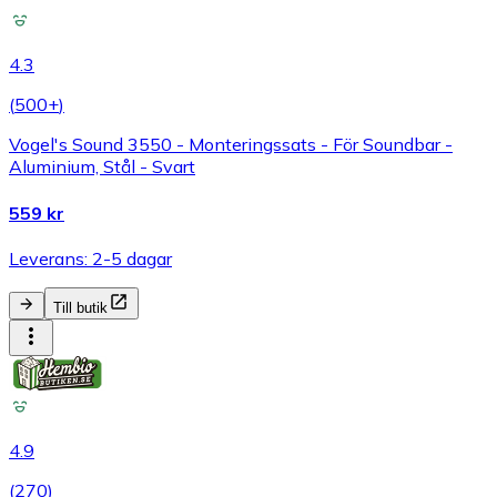
4.3
(
500+
)
Vogel's Sound 3550 - Monteringssats - För Soundbar -
Aluminium, Stål - Svart
559 kr
Leverans: 2-5 dagar
Till butik
4.9
(
270
)