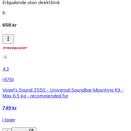
Erbjudande utan direktlänk
fr.
658 kr
4.3
(
476
)
Vogel's Sound 3550 - Universal Soundbar Mounting Kit -
Max 6.5 kg - recommended for
749 kr
I lager