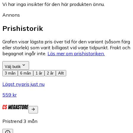
Vi har inga insikter för den här produkten ännu.
Annons
Prishistorik
Grafen visar lägsta pris över tid för den variant (såsom färg
eller storlek) som varit billigast vid varje tidpunkt. Frakt och
begagnat ingår inte.
Läs mer om prishistoriken.
Välj butik
3 mån
6 mån
1 år
2 år
Allt
Lägst nypris just nu
559 kr
Pristrend
3
mån