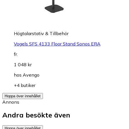
Högtalarstativ & Tillbehör
Vogels SFS 4133 Floor Stand Sonos ERA
fr.
1 048 kr
hos
Avengo
+4 butiker
Hoppa över innehållet
Annons
Andra besökte även
Hoppa över innehållet