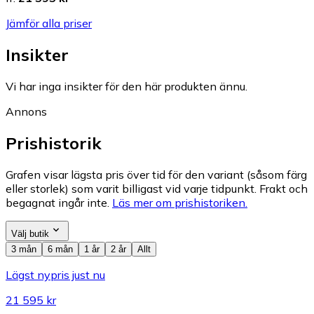
Jämför alla priser
Insikter
Vi har inga insikter för den här produkten ännu.
Annons
Prishistorik
Grafen visar lägsta pris över tid för den variant (såsom färg
eller storlek) som varit billigast vid varje tidpunkt. Frakt och
begagnat ingår inte.
Läs mer om prishistoriken.
Välj butik
3 mån
6 mån
1 år
2 år
Allt
Lägst nypris just nu
21 595 kr