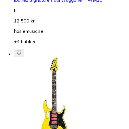
Ibanez Signature Paul Waggoner PWM10
fr.
12 590 kr
hos
emusic.se
+4 butiker