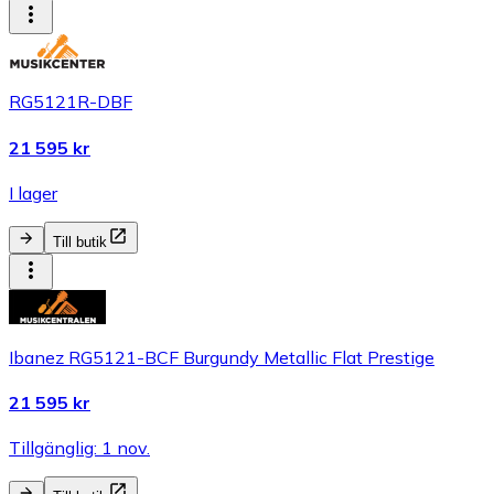
RG5121R-DBF
21 595 kr
I lager
Till butik
Ibanez RG5121-BCF Burgundy Metallic Flat Prestige
21 595 kr
Tillgänglig: 1 nov.