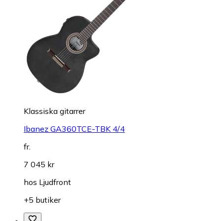
Klas­sis­ka gi­tar­rer
Ibanez GA360TCE-TBK 4/4
fr.
7 045 kr
hos
Ljudfront
+5 butiker