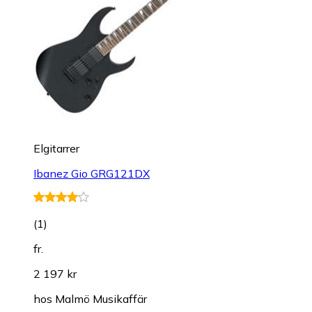
Elgitarrer
Ibanez Gio GRG121DX
(
1
)
fr.
2 197 kr
hos
Malmö Musikaffär