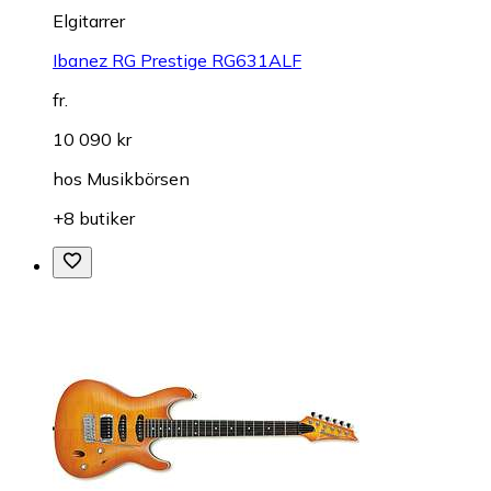
Elgitarrer
Ibanez RG Prestige RG631ALF
fr.
10 090 kr
hos
Musikbörsen
+8 butiker