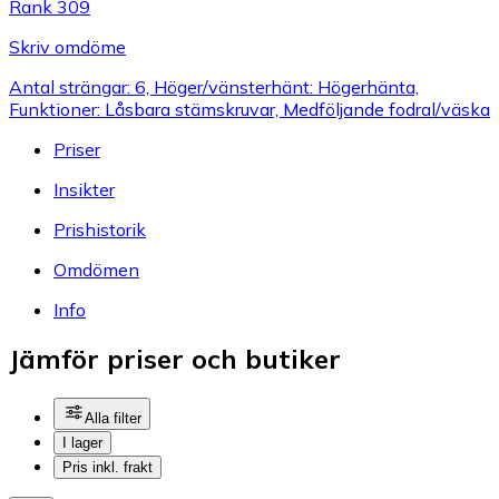
Rank 309
Skriv omdöme
Antal strängar: 6, Höger/vänsterhänt: Högerhänta,
Funktioner: Låsbara stämskruvar, Medföljande fodral/väska
Priser
Insikter
Prishistorik
Omdömen
Info
Jämför priser och butiker
Alla filter
I lager
Pris inkl. frakt