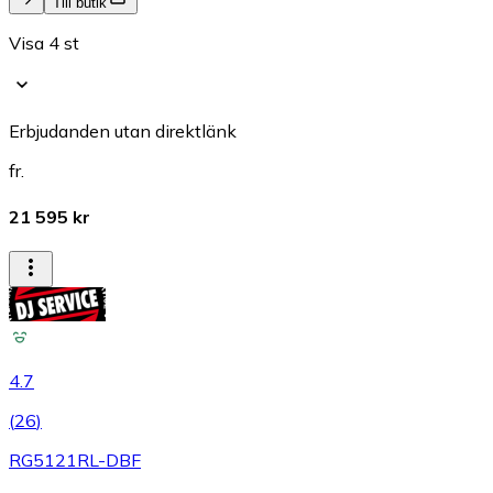
Till butik
Visa 4 st
Erbjudanden utan direktlänk
fr.
21 595 kr
4.7
(
26
)
RG5121RL-DBF