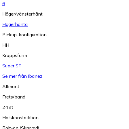
6
Höger/vänsterhänt
Högerhänta
Pickup-konfiguration
HH
Kroppsform
Super ST
Se mer från Ibanez
Allmänt
Frets/band
24 st
Halskonstruktion
Bolt-on (Skruvad)