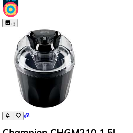
+
3
Champion CHGM210 1,5L