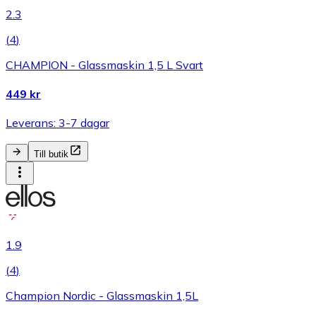
2.3
(
4
)
CHAMPION - Glassmaskin 1,5 L Svart
449 kr
Leverans: 3-7 dagar
Till butik
1.9
(
4
)
Champion Nordic - Glassmaskin 1,5L