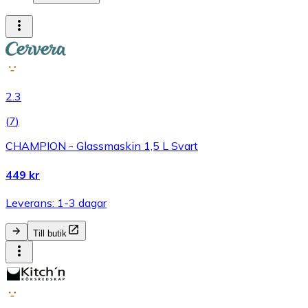
2.3
(
7
)
CHAMPION - Glassmaskin 1,5 L Svart
449 kr
Leverans: 1-3 dagar
Till butik