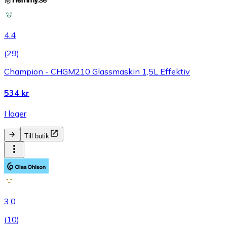
4.4
(
29
)
Champion - CHGM210 Glassmaskin 1,5L Effektiv
534 kr
I lager
Till butik
3.0
(
10
)