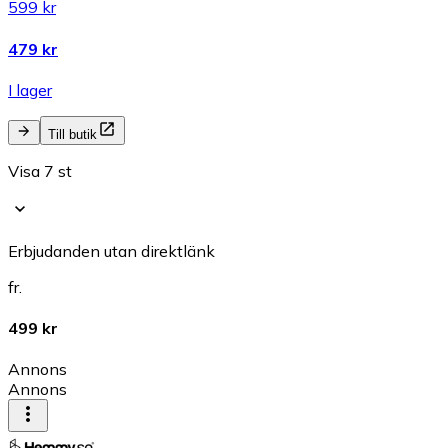
599 kr
479 kr
I lager
Till butik
Visa 7 st
Erbjudanden utan direktlänk
fr.
499 kr
Annons
Annons