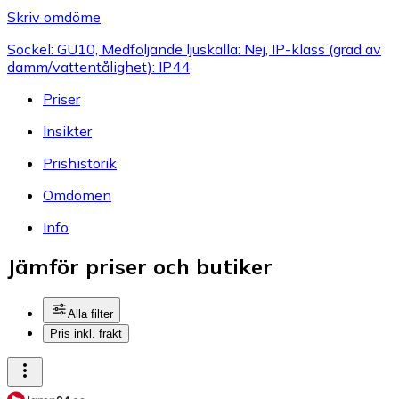
Skriv omdöme
Sockel: GU10, Medföljande ljuskälla: Nej, IP-klass (grad av
damm/vattentålighet): IP44
Priser
Insikter
Prishistorik
Omdömen
Info
Jämför priser och butiker
Alla filter
Pris inkl. frakt