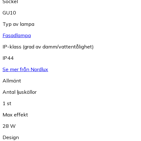
Sockel
GU10
Typ av lampa
Fasadlampa
IP-klass (grad av damm/vattentålighet)
IP44
Se mer från Nordlux
Allmänt
Antal ljuskällor
1 st
Max effekt
28 W
Design