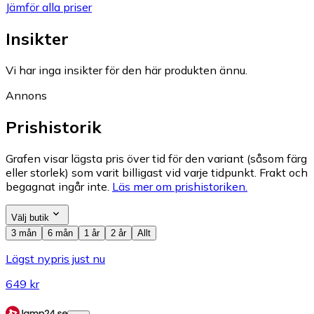
Jämför alla priser
Insikter
Vi har inga insikter för den här produkten ännu.
Annons
Prishistorik
Grafen visar lägsta pris över tid för den variant (såsom färg
eller storlek) som varit billigast vid varje tidpunkt. Frakt och
begagnat ingår inte.
Läs mer om prishistoriken.
Välj butik
3 mån
6 mån
1 år
2 år
Allt
Lägst nypris just nu
649 kr