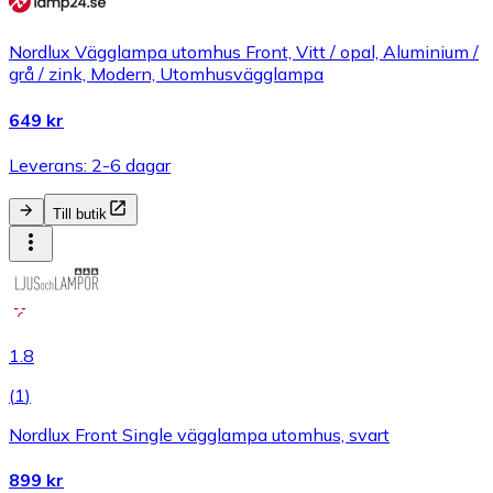
Nordlux Vägglampa utomhus Front, Vitt / opal, Aluminium /
grå / zink, Modern, Utomhusvägglampa
649 kr
Leverans: 2-6 dagar
Till butik
1.8
(
1
)
Nordlux Front Single vägglampa utomhus, svart
899 kr