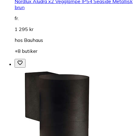
Nordlux Aludra x2 Vegglampe IP54 Seaside Metallisk
brun
fr.
1 295 kr
hos
Bauhaus
+8 butiker