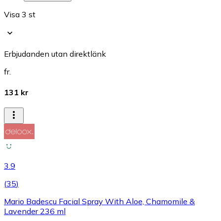
Visa 3 st
Erbjudanden utan direktlänk
fr.
131 kr
3.9
(
35
)
Mario Badescu Facial Spray With Aloe, Chamomile &
Lavender 236 ml