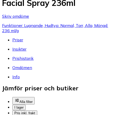
Facial Spray 236ml
Skriv omdöme
Funktioner: Lugnande, Hudtyp: Normal, Torr, Alla, Mängd:
236 ml/g
Priser
Insikter
Prishistorik
Omdömen
Info
Jämför priser och butiker
Alla filter
I lager
Pris inkl. frakt