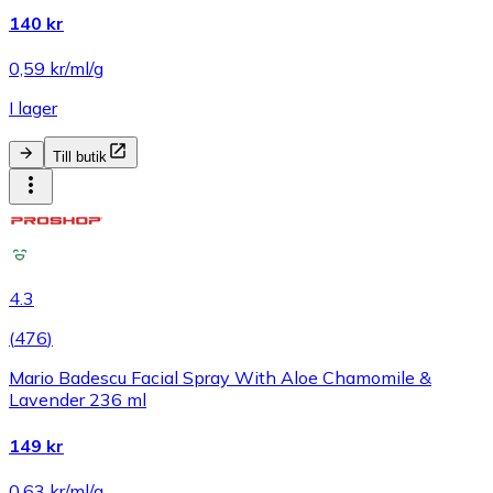
140 kr
0,59 kr/ml/g
I lager
Till butik
4.3
(
476
)
Mario Badescu Facial Spray With Aloe Chamomile &
Lavender 236 ml
149 kr
0,63 kr/ml/g