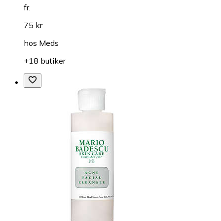
fr.
75 kr
hos
Meds
+18 butiker