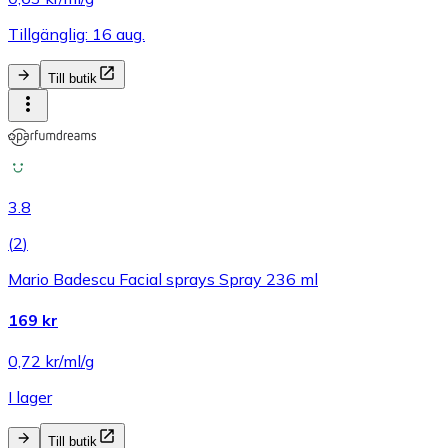
Tillgänglig: 16 aug.
Till butik
3.8
(
2
)
Mario Badescu Facial sprays Spray 236 ml
169 kr
0,72 kr/ml/g
I lager
Till butik