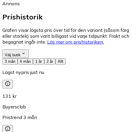
Annons
Prishistorik
Grafen visar lägsta pris över tid för den variant (såsom färg
eller storlek) som varit billigast vid varje tidpunkt. Frakt och
begagnat ingår inte.
Läs mer om prishistoriken.
Välj butik
3 mån
6 mån
1 år
2 år
Allt
Lägst nypris just nu
131 kr
Buyersclub
Pristrend
3
mån