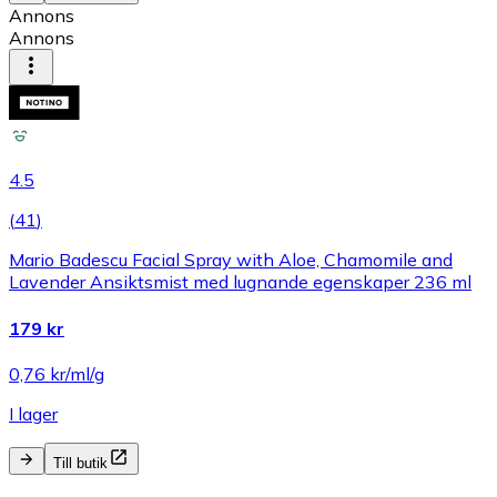
Annons
Annons
4.5
(
41
)
Mario Badescu Facial Spray with Aloe, Chamomile and
Lavender Ansiktsmist med lugnande egenskaper 236 ml
179 kr
0,76 kr/ml/g
I lager
Till butik