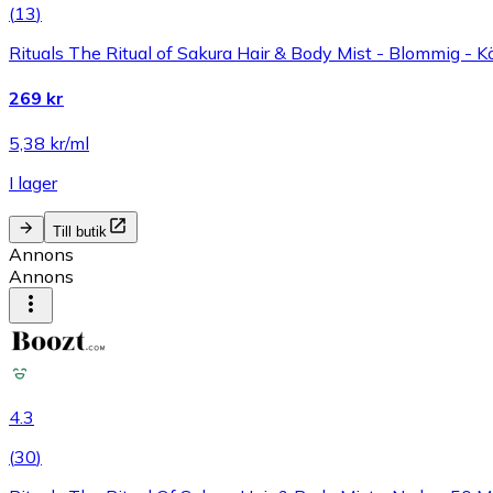
(
13
)
Rituals The Ritual of Sakura Hair & Body Mist - Blommig - 
269 kr
5,38 kr/ml
I lager
Till butik
Annons
Annons
4.3
(
30
)