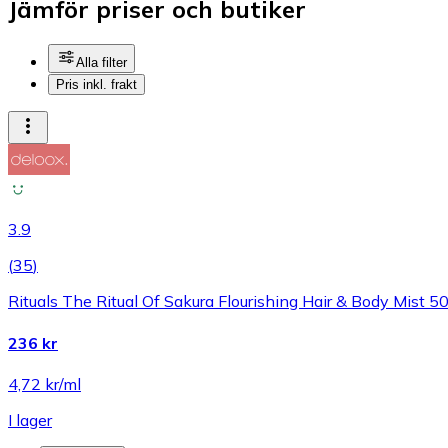
Jämför priser och butiker
Alla filter
Pris inkl. frakt
3.9
(
35
)
Rituals The Ritual Of Sakura Flourishing Hair & Body Mist 5
236 kr
4,72 kr/ml
I lager