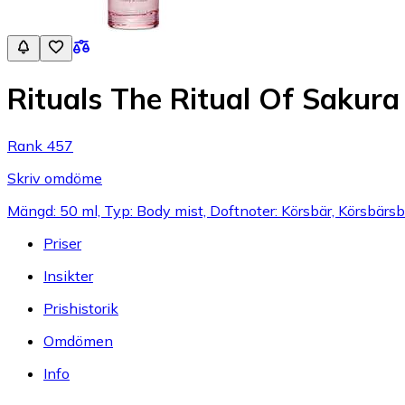
Rituals The Ritual Of Sakur
Rank 457
Skriv omdöme
Mängd: 50 ml, Typ: Body mist, Doftnoter: Körsbär, Körsbärs
Priser
Insikter
Prishistorik
Omdömen
Info