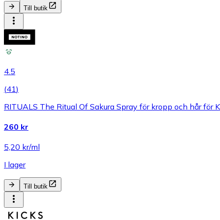
Till butik
4.5
(
41
)
RITUALS The Ritual Of Sakura Spray för kropp och hår för 
260 kr
5,20 kr/ml
I lager
Till butik