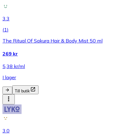
3.3
(
1
)
The Ritual Of Sakura Hair & Body Mist 50 ml
269 kr
5,38 kr/ml
I lager
Till butik
3.0